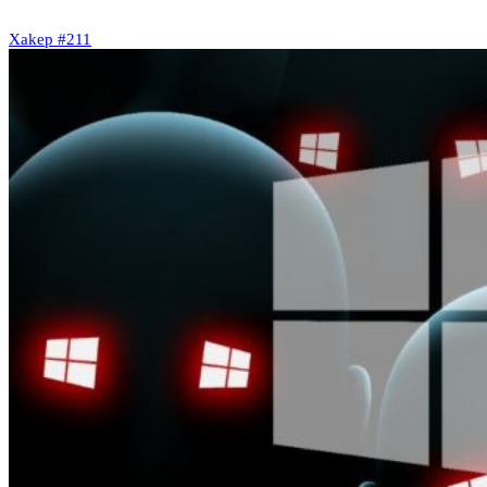
Xakep #211