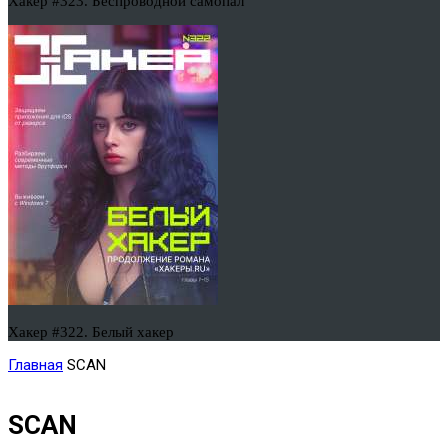
Хакер #323. Беспроводной самопал
Хакер #322. Белый хакер
Главная
SCAN
SCAN