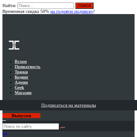
Найти:
Вход
Временная скидка 50%
на годовую подписку
!
Взлом
Приватность
Трюки
Кодинг
Админ
Geek
Магазин
Подписаться на материалы
Выпуски
Годовая
подписка
на