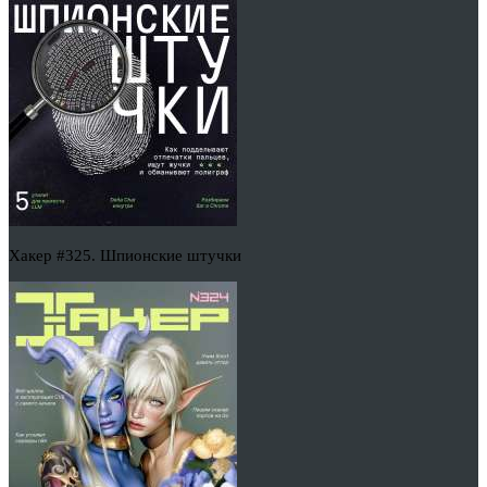
Хакер #325. Шпионские штучки