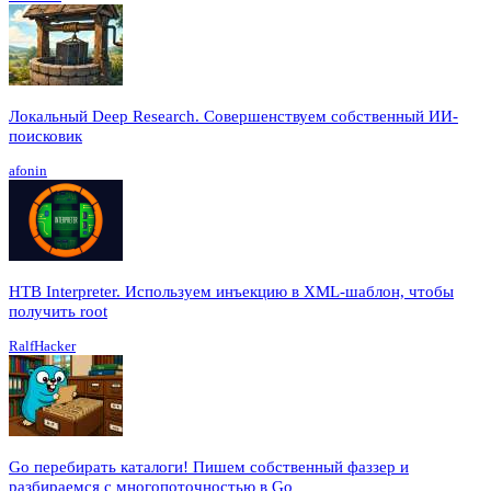
Локальный Deep Research. Совершенствуем собственный ИИ-
поисковик
afonin
HTB Interpreter. Используем инъекцию в XML-шаблон, чтобы
получить root
RalfHacker
Go перебирать каталоги! Пишем собственный фаззер и
разбираемся с многопоточностью в Go