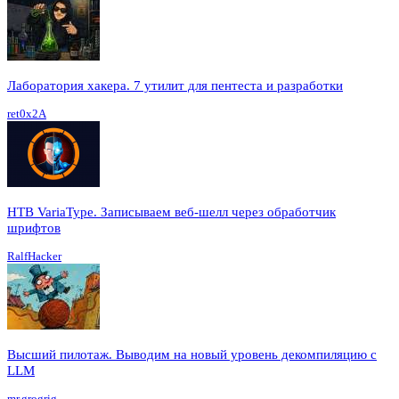
Лаборатория хакера. 7 утилит для пентеста и разработки
ret0x2A
HTB VariaType. Записываем веб-шелл через обработчик
шрифтов
RalfHacker
Высший пилотаж. Выводим на новый уровень декомпиляцию с
LLM
mr.grogrig