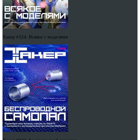
Хакер #324. Всякое с моделями