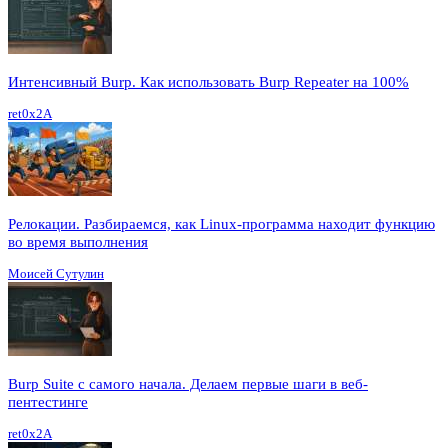
Интенсивный Burp. Как использовать Burp Repeater на 100%
ret0x2A
Релокации. Разбираемся, как Linux-программа находит функцию
во время выполнения
Моисей Сутулин
Burp Suite с самого начала. Делаем первые шаги в веб-
пентестинге
ret0x2A