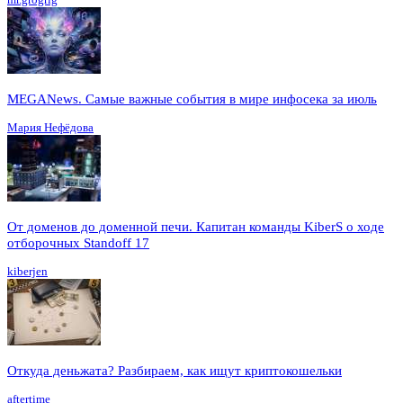
MEGANews. Cамые важные события в мире инфосека за июль
Мария Нефёдова
От доменов до доменной печи. Капитан команды KiberS о ходе
отборочных Standoff 17
kiberjen
Откуда деньжата? Разбираем, как ищут криптокошельки
aftertime