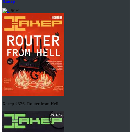
Хакер
-50%
Хакер #326. Router from Hell