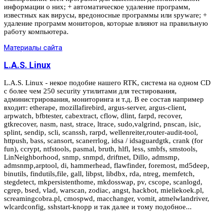
информации о них; + автоматическое удаление программ,
известных как вирусы, вредоносные программы или spyware; +
удаление программ мониторов, которые влияют на правильную
работу компьютера.
Материалы сайта
L.A.S. Linux
L.A.S. Linux - некое подобие нашего RTK, система на одном CD
с более чем 250 security утилитами для тестирования,
администрирования, мониторинга и т.д. В ее состав например
входит: etherape, mozillafirebird, argus-server, argus-client,
arpwatch, bfbtester, cabextract, cflow, dlint, farpd, recover,
gtkrecover, nasm, nast, strace, ltrace, sudo,valgrind, pnscan, isic,
splint, sendip, scli, scanssh, rarpd, wellenreiter,router-audit-tool,
httpush, bass, scansort, scanerrlog, idsa / idsaguardgtk, crank (for
fun), ccrypt, ntfstools, pasmal, bruth, hlfl, less, smbfs, smstools,
LinNeighborhood, snmp, snmpd, driftnet, Dillo, admsmp,
admsnmp,arptool, di, hammerhead, flawfinder, foremost, md5deep,
binutils, findutils,file, gall, libpst, libdbx, rda, ntreg, memfetch,
stegdetect, mkpersistenthome, mkdosswap, pv, cscope, scanlogd,
cgrep, bsed, vlad, warscan, zodiac, angst, hackbot, mieliekoek.pl,
screamingcobra.pl, cmospwd, macchanger, vomit, atmelwlandriver,
wlcardconfig, sshstart-knopp и так далее и тому подобное...