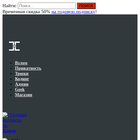
Найти:
Вход
Временная скидка 50%
на годовую подписку
!
Взлом
Приватность
Трюки
Кодинг
Админ
Geek
Магазин
Годовая
подписка
на
Хакер