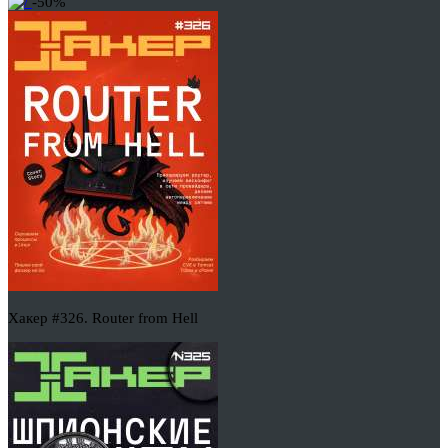
-50%
Хакер #326. Router from Hell