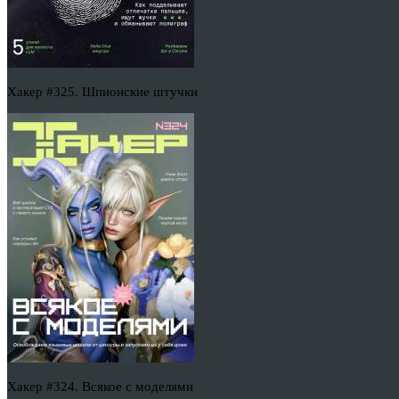
Хакер #325. Шпионские штучки
Хакер #324. Всякое с моделями