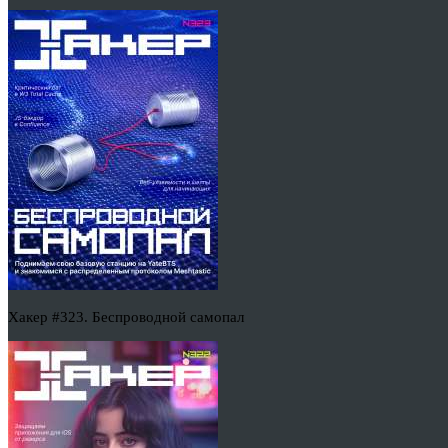
Хакер #323. Беспроводной самопал