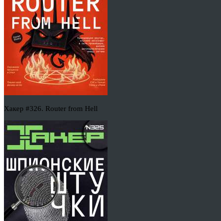
Хакер #326. Router from Hell