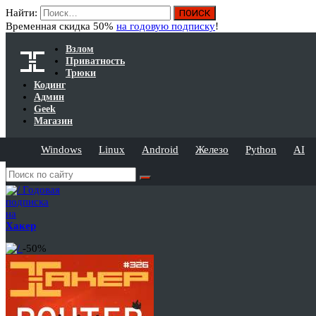
Найти:
Временная скидка 50%
на годовую подписку
!
Взлом
Приватность
Трюки
Кодинг
Админ
Geek
Магазин
Windows
Linux
Android
Железо
Python
AI
Годовая
подписка
на
Хакер
-50%