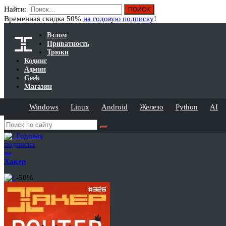
Найти:
Временная скидка 50%
на годовую подписку
!
Взлом
Приватность
Трюки
Кодинг
Админ
Geek
Магазин
Windows
Linux
Android
Железо
Python
AI
Годовая
подписка
на
Хакер
-50%