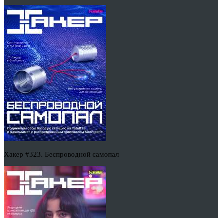
Хакер #323. Беспроводной самопал