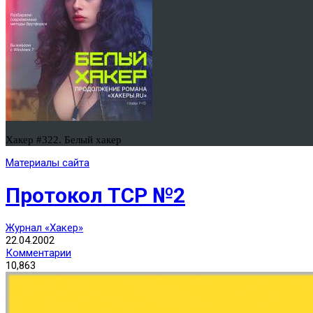
Хакер #322. Белый хакер
Материалы сайта
Протокол TCP №2
Журнал «Хакер»
22.04.2002
Комментарии
10,863