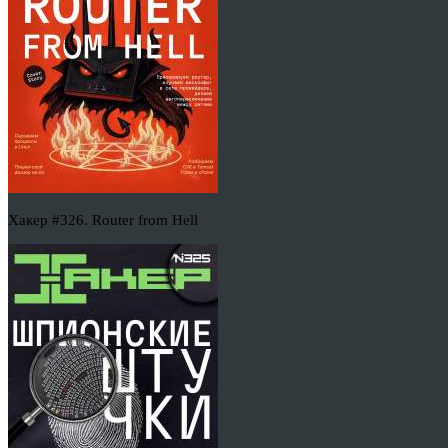
Хакер #326. Router from Hell