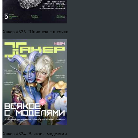
Хакер #325. Шпионские штучки
Хакер #324. Всякое с моделями