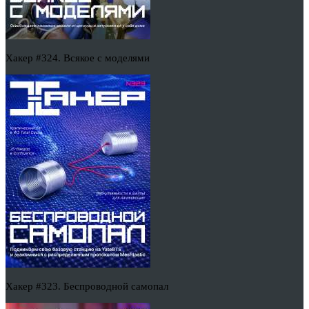
Хакер #324. Всякое с моделями
Хакер #323. Беспроводной самопал