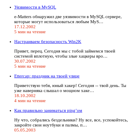
Уязвимости в MySQL
e-Matters обнаружил две уязвимости в MySQL сервере,
которые могут использоваться любым MyS…
17.12.2002
5 мин на чтение
Настраиваем безопасность Win2K
Привет, перец. Сегодня мы с тобой займемся твоей
системой вплотную, чтобы злые хацкеры вро…
30.07.2002
5 мин на чтение
Ettercap: праздник на твоей улице
Приветствую тебя, юный хакер! Сегодня -- твой день. Ты
уже наверняка слышал о мощном хаке…
18.10.2002
4 мин на чтение
Как правильно заниматься ping’ом
Ну что, собрались бездельники? Ну все, все, успокойтесь,
закройте свои ноутбуки и палмы, п…
05.05.2003