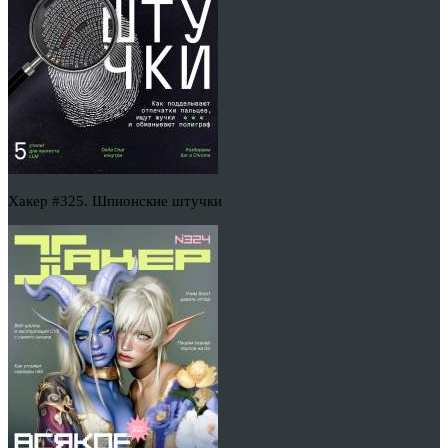
Хакер #325. Шпионские штучки