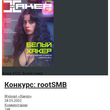
Хакер #322. Белый хакер
Конкурс: rootSMB
Журнал «Хакер»
28.05.2002
Комментарии
748