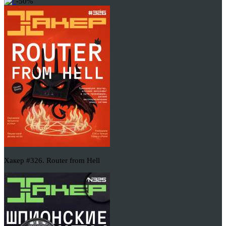
-50%
Хакер #326. Router from Hell