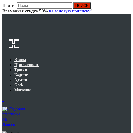
Найти:
Вход
Временная скидка 50%
на годовую подписку
!
Взлом
Приватность
Трюки
Кодинг
Админ
Geek
Магазин
Годовая
подписка
на
Хакер