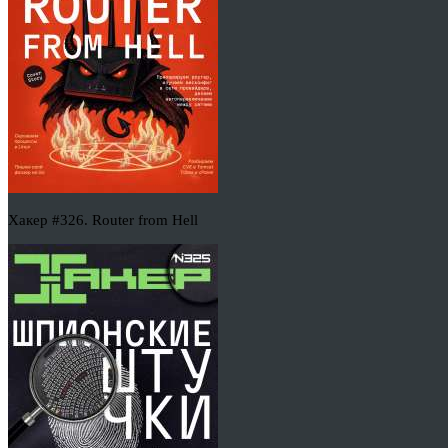
Хакер #326. Router from Hell