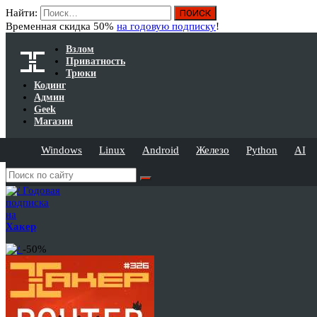
Найти:
Временная скидка 50%
на годовую подписку
!
Взлом
Приватность
Трюки
Кодинг
Админ
Geek
Магазин
Windows
Linux
Android
Железо
Python
AI
Годовая
подписка
на
Хакер
-50%