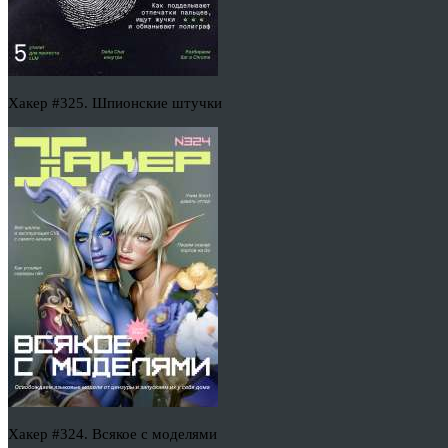
Хакер #325. Шпионские штучки
Хакер #324. Всякое с моделями