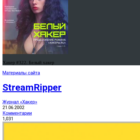
Хакер #322. Белый хакер
Материалы сайта
StreamRipper
Журнал «Хакер»
21.06.2002
Комментарии
1,031