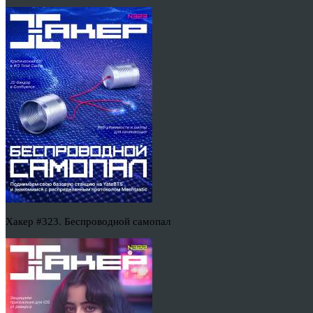
Хакер #323. Беспроводной самопал