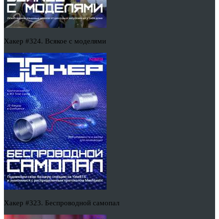
Хакер #324. Всякое с моделями
Хакер #323. Беспроводной самопал