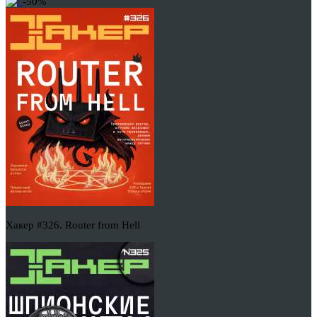
-50%
Хакер #326. Router from Hell