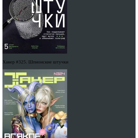
Хакер #325. Шпионские штучки