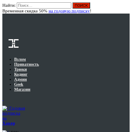
Найти:
Вход
Временная скидка 50%
на годовую подписку
!
Взлом
Приватность
Трюки
Кодинг
Админ
Geek
Магазин
Годовая
подписка
на
Хакер