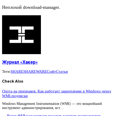
Неплохой download-manager.
Журнал «Хакер»
Теги:
SHARE
SHAREWARE
Софт
Статьи
Check Also
Охота на призраков. Как работает закрепление в Windows через
WMI-подписки
Windows Management Instrumentation (WMI) — это мощнейший
инструмент администрирования, вст…
← Ранее
ФБР разыскивает русских хакеров-шантажистов