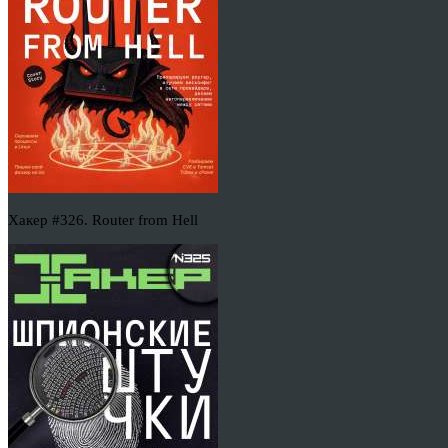
Хакер #326. Router from Hell