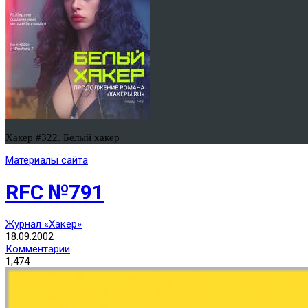
Хакер #322. Белый хакер
Материалы сайта
RFC №791
Журнал «Хакер»
18.09.2002
Комментарии
1,474