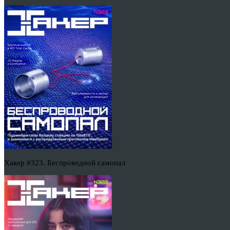
Хакер #323. Беспроводной самопал