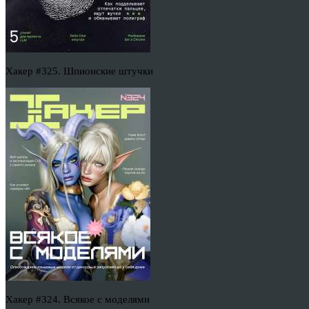
Хакер #325. Шпионские штучки
Хакер #324. Всякое с моделями