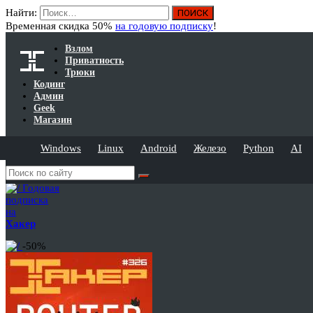
Найти:
Временная скидка 50%
на годовую подписку
!
Взлом
Приватность
Трюки
Кодинг
Админ
Geek
Магазин
Windows
Linux
Android
Железо
Python
AI
Годовая
подписка
на
Хакер
-50%