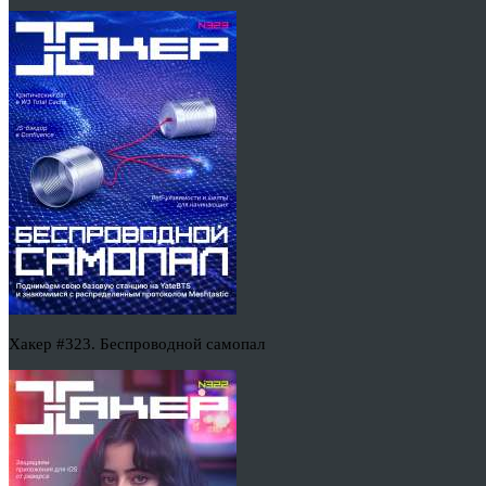
Хакер #323. Беспроводной самопал