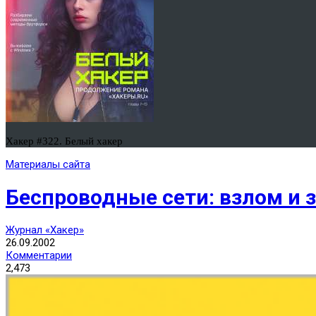
Хакер #322. Белый хакер
Материалы сайта
Беспроводные сети: взлом и
Журнал «Хакер»
26.09.2002
Комментарии
2,473