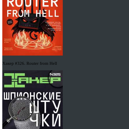
Хакер #326. Router from Hell