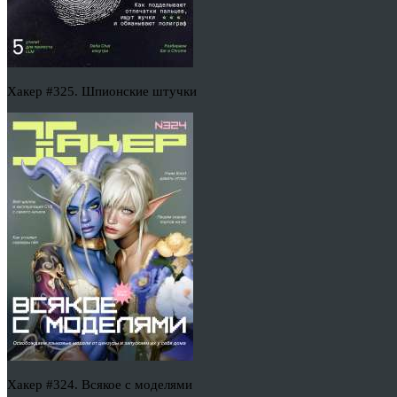
Хакер #325. Шпионские штучки
Хакер #324. Всякое с моделями