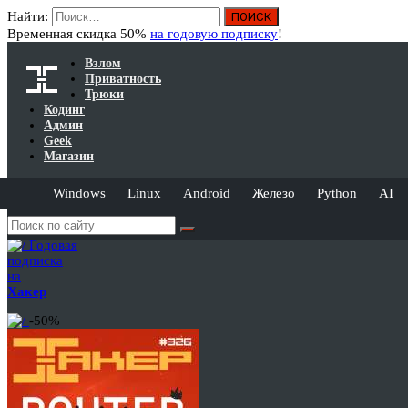
Найти:
Временная скидка 50%
на годовую подписку
!
Взлом
Приватность
Трюки
Кодинг
Админ
Geek
Магазин
Windows
Linux
Android
Железо
Python
AI
Годовая
подписка
на
Хакер
-50%