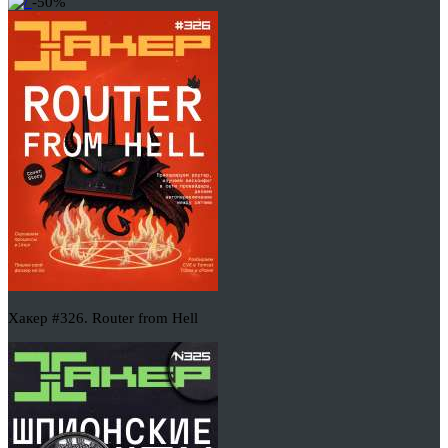
-50%
Хакер #326. Router from Hell