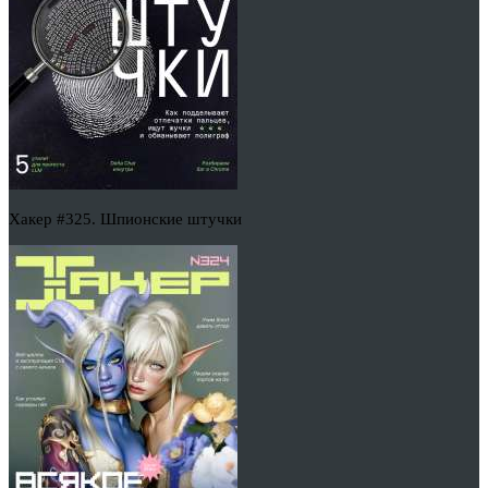
Хакер #325. Шпионские штучки