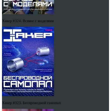
Хакер #324. Всякое с моделями
Хакер #323. Беспроводной самопал