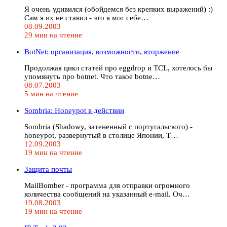
Я очень удивился (обойдемся без крепких выражений) :)
Сам я их не ставил - это я мог себе…
08.09.2003
29 мин на чтение
BotNet: организация, возможности, вторжение
Продолжая цикл статей про eggdrop и TCL, хотелось бы
упомянуть про botnet. Что такое botne…
08.07.2003
5 мин на чтение
Sombria: Honeypot в действии
Sombria (Shadowy, затененный с португальского) -
honeypot, развернутый в столице Японии, Т…
12.09.2003
19 мин на чтение
Защита почты
MailBomber - программа для отправки огромного
количества сообщений на указанный e-mail. Оч…
19.08.2003
19 мин на чтение