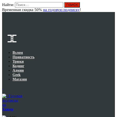
Найти:
Вход
Временная скидка 50%
на годовую подписку
!
Взлом
Приватность
Трюки
Кодинг
Админ
Geek
Магазин
Годовая
подписка
на
Хакер