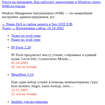
Охота на призраков. Как работает закрепление в Windows через
WMI-подписки
Windows Management Instrumentation (WMI) — это мощнейший
инструмент администрирования, вст…
← Ранее
DoS и слабая защита в Sun J2EE EJB
Далее →
Взломанные сайты: 16.10.2002
Далее по этой теме
Ранее по этой теме
IP-Tools 2.20
IP-Tools предлагает массу утилит, собранных в единый
кулак: Local Info, Connections Monito…
02.10.2003
45 сек на чтение
MegaPing 3.10
Еще один набор утилит в помощь компьютерному гуру:
host monitor, finger, name lookup, netw…
13.11.2002
21 сек на чтение
Iptables для модемщика