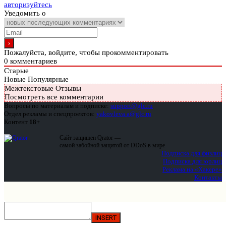
авторизуйтесь
Уведомить о
Пожалуйста, войдите, чтобы прокомментировать
0
комментариев
Старые
Новые
Популярные
Межтекстовые Отзывы
Посмотреть все комментарии
Вопросы по материалам и подписке:
support@glc.ru
Отдел рекламы и спецпроектов:
yakovleva.a@glc.ru
Контент
18+
Сайт защищен Qrator —
самой забойной защитой от DDoS в мире
Подписка для физлиц
Подписка для юрлиц
Реклама на «Хакере»
Контакты
INSERT