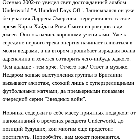
Осенью 2002-го увидел свет долгожданный альбом
Underworld "A Hundred Days Off". Записывался он уже
без участия Даррена Эмерсона, переучившего в свое
время Карла Хайда и Рика Смита из рокеров в ди-
джеев. Они оказались хорошими учениками. Уже к
середине первого трека энергия начинает вливаться в
мозги ведрами, а на втором прошибает изрядная волна
адреналина и хочется сотворить чего-нибудь эдакого.
Чем дальше - тем ярче. Отчего так? Ответ в музыке.
Недаром живые выступления группы в Британии
вызывают ажиотаж, схожий лишь с суперзрелищными
футбольными матчами, да премьерными показами
очередной серии "Звездных войн".
Новинка содержит в себе массу приятных подарков: от
напоминаний о временах расцвета Underworld, до
позиций будущих, кои многим еще предстоит
постигнуть. Попробуйте, вам может понравится.