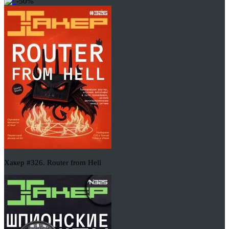
-50%
Хакер #326. Router from Hell