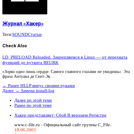
Журнал «Хакер»
Теги:
SOUND
Статьи
Check Also
LD_PRELOAD Reloaded. Закрепляемся в Linux — от перехвата
функций до руткита BEURK
«Зорко одно лишь сердце. Самого главного глазами не увидишь». Эта
фраза Антуана де Сент-Эк…
← Ранее
HLLP вирус своими руками
Далее →
Замена install-log
Далее по этой теме
Ранее по этой теме
Хакер представляет: Сбой В верхнем Регистре
www.c-file.ru - Официальный сайт группы C_File.
18.06.2003