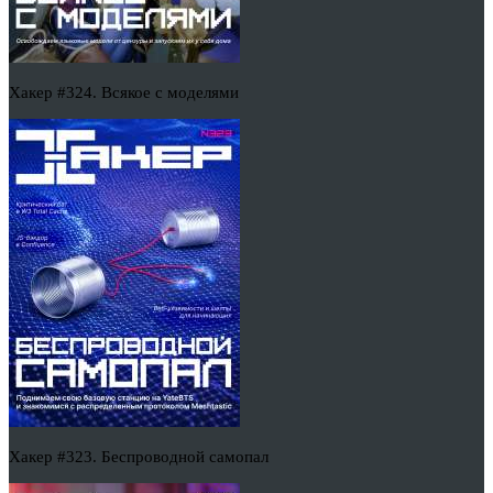
Хакер #324. Всякое с моделями
Хакер #323. Беспроводной самопал