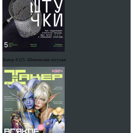
Хакер #325. Шпионские штучки