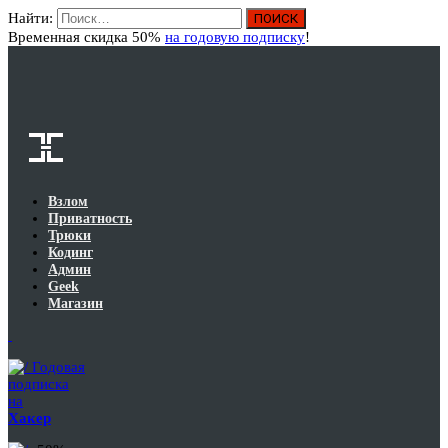
Найти:
Вход
Временная скидка 50%
на годовую подписку
!
Взлом
Приватность
Трюки
Кодинг
Админ
Geek
Магазин
Годовая
подписка
на
Хакер