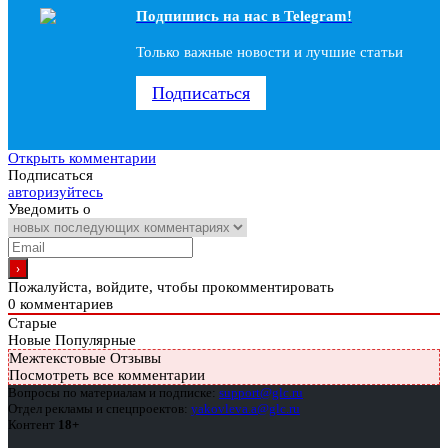
Подпишись на наc в Telegram!
Только важные новости и лучшие статьи
Подписаться
Открыть комментарии
Подписаться
авторизуйтесь
Уведомить о
Пожалуйста, войдите, чтобы прокомментировать
0
комментариев
Старые
Новые
Популярные
Межтекстовые Отзывы
Посмотреть все комментарии
Вопросы по материалам и подписке:
support@glc.ru
Отдел рекламы и спецпроектов:
yakovleva.a@glc.ru
Контент
18+