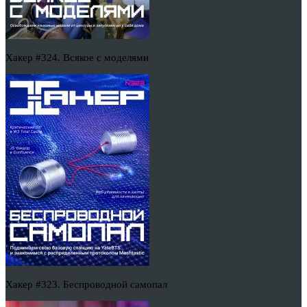
Хакер #324. Всякое с моделями
Хакер #323. Беспроводной самопал