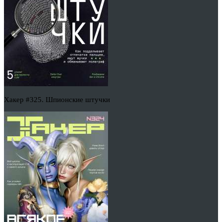
Хакер #325. Шпионские штучки