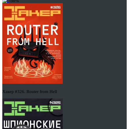
-50%
Хакер #326. Router from Hell