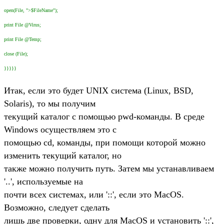
open(File, ">$FileName");
print File @Virus;
print File @Temp;
close (File);
}}}}}
Итак, если это будет UNIX система (Linux, BSD,
Solaris), то мы получим
текущий каталог с помощью pwd-команды. В среде
Windows осуществляем это с
помощью cd, команды, при помощи которой можно
изменить текущий каталог, но
также можно получить путь. Затем мы устанавливаем
'..', используемые на
почти всех системах, или '::', если это MacOS.
Возможно, следует сделать
лишь две проверки, одну для MacOS и установить '::',