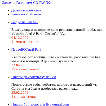
Далее →
Разгоняем CD-RW №2
Далее по этой теме
Ранее по этой теме
Вирус на Perl №2
В следующем исходнике дано решение данной проблемы:
#!/usr/bin/perl # Perl - Get'em'all V…
04.12.2002
11 мин на чтение
ПервоБОТный Perl
Что такое бот вообще? Это - механизм, работающий без
чье-либо помощи. В данном случае это …
22.04.2003
25 мин на чтение
Пишем файлокачалку на Perl
Приветствую тебя, любитель кодинга и извращений =).
Сегодня мы будем изобретать велосипед,…
25.02.2003
4 мин на чтение
Пишем брутфорс для livejournal.com