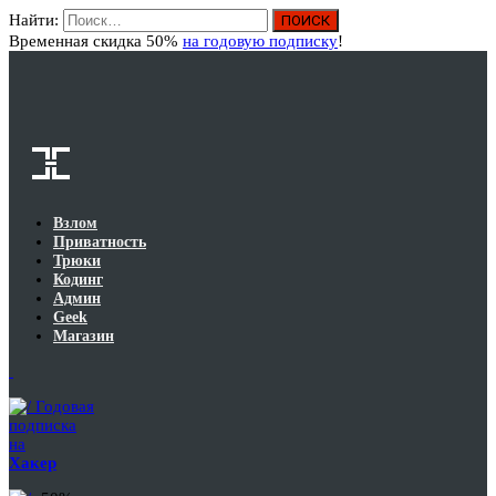
Найти:
Вход
Временная скидка 50%
на годовую подписку
!
Взлом
Приватность
Трюки
Кодинг
Админ
Geek
Магазин
Годовая
подписка
на
Хакер