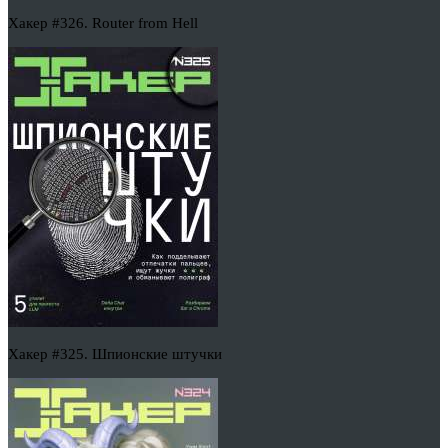
Хакер #326. Router from Hell
Хакер #325. Шпионские штучки