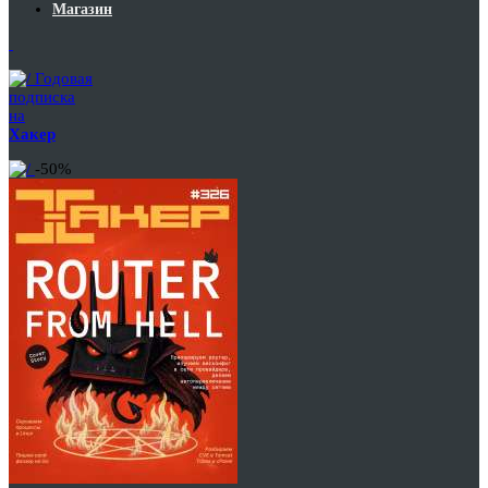
Магазин
Годовая
подписка
на
Хакер
-50%