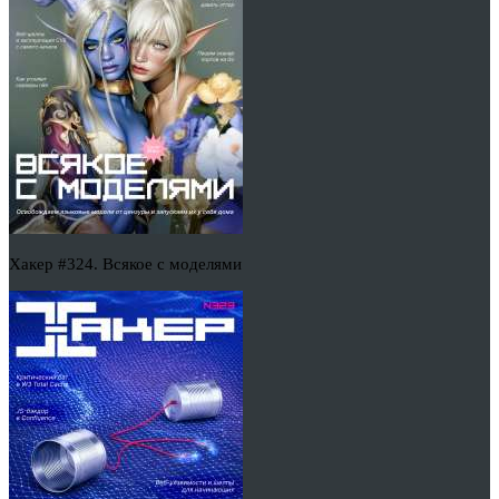
Хакер #324. Всякое с моделями