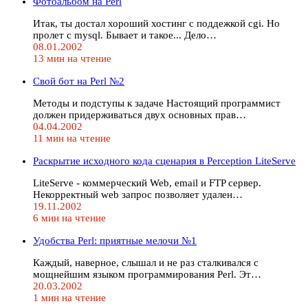
Фотоальбом на Perl
Итак, ты достал хороший хостинг с поддежкой cgi. Но
пролет с mysql. Бывает и такое... Дело…
08.01.2002
13 мин на чтение
Свой бот на Perl №2
Методы и подступы к задаче Настоящий программист
должен придерживаться двух основных прав…
04.04.2002
11 мин на чтение
Раскрытие исходного кода сценария в Perception LiteServe
LiteServe - коммерческий Web, email и FTP сервер.
Некорректный web запрос позволяет удален…
19.11.2002
6 мин на чтение
Удобства Perl: приятные мелочи №1
Каждый, наверное, слышал и не раз сталкивался с
мощнейшим языком программирования Perl. Эт…
20.03.2002
1 мин на чтение