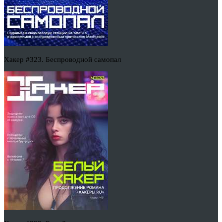
Хакер #323. Беспроводной самопал