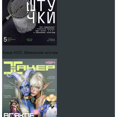
Хакер #325. Шпионские штучки