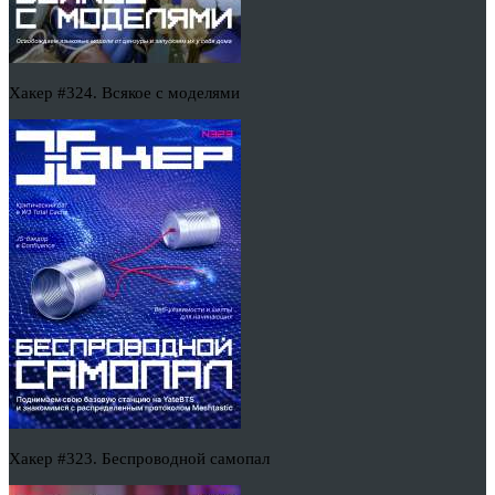
Хакер #324. Всякое с моделями
Хакер #323. Беспроводной самопал