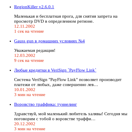
RegionKiller v2.6.0.1
Маленькая и бесплатная прога, для снятия запрета на
просмотр DVD в определенном регионе.
12.11.2002
1 сек на чтение
Gauss gun в домашних условиях №4
Уважаемая редакция!
12.03.2002
9 сек на чтение
Любые кредитки в VeriSign `PayFlow Link`
Система VeriSign "PayFlow Link" позволяет производит
платежи от любых, даже совершенно лев…
10.01.2002
3 мин на чтение
Воровство траффика: туннелинг
Здравствуй, мой маленький любитель халявы! Сегодня мы
поговорим с тобой о воровстве траффи…
20.12.2002
3 мин на чтение