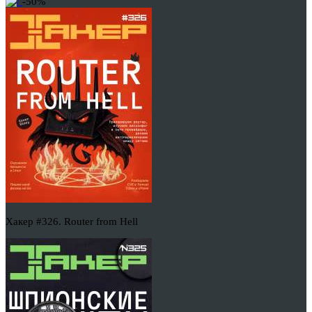
-50%
Хакер #326. Router from Hell