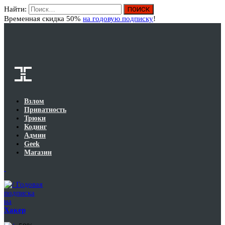
Найти:
Вход
Временная скидка 50%
на годовую подписку
!
Взлом
Приватность
Трюки
Кодинг
Админ
Geek
Магазин
Годовая
подписка
на
Хакер