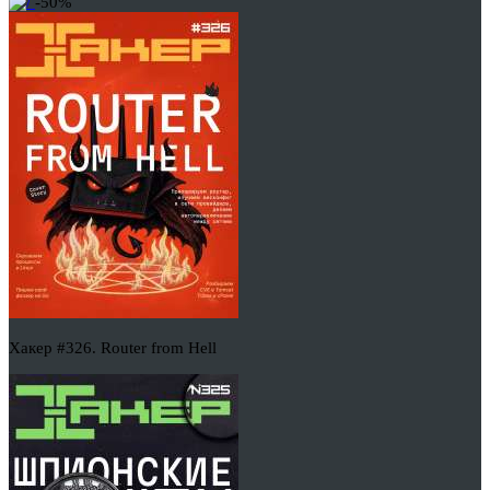
-50%
Хакер #326. Router from Hell