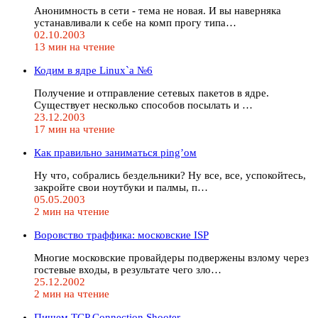
Анонимность в сети - тема не новая. И вы наверняка
устанавливали к себе на комп прогу типа…
02.10.2003
13 мин на чтение
Кодим в ядре Linux`а №6
Получение и отправление сетевых пакетов в ядре.
Существует несколько способов посылать и …
23.12.2003
17 мин на чтение
Как правильно заниматься ping’ом
Ну что, собрались бездельники? Ну все, все, успокойтесь,
закройте свои ноутбуки и палмы, п…
05.05.2003
2 мин на чтение
Воровство траффика: московские ISP
Многие московские провайдеры подвержены взлому через
гостевые входы, в результате чего зло…
25.12.2002
2 мин на чтение
Пишем TCP Connection Shooter