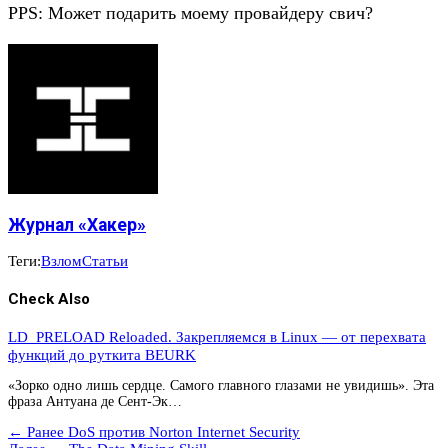
PPS: Может подарить моему провайдеру свич?
Журнал «Хакер»
Теги:
Взлом
Статьи
Check Also
LD_PRELOAD Reloaded. Закрепляемся в Linux — от перехвата
функций до руткита BEURK
«Зорко одно лишь сердце. Самого главного глазами не увидишь». Эта
фраза Антуана де Сент-Эк…
← Ранее
DoS против Norton Internet Security