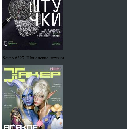
Хакер #325. Шпионские штучки