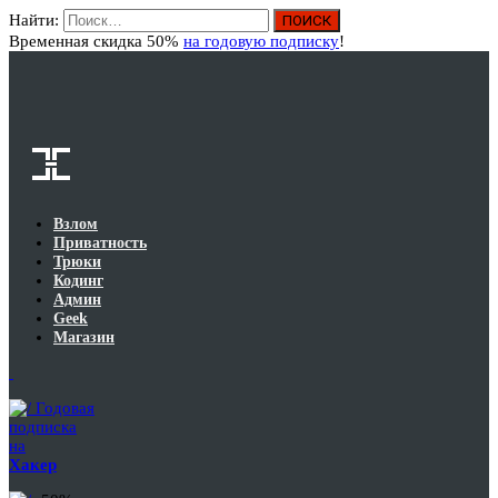
Найти:
Вход
Временная скидка 50%
на годовую подписку
!
Взлом
Приватность
Трюки
Кодинг
Админ
Geek
Магазин
Годовая
подписка
на
Хакер