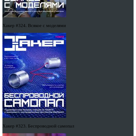
Хакер #324. Всякое с моделями
Хакер #323. Беспроводной самопал