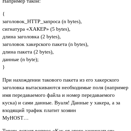
Например такой:
{
заголовок_HTTP_запроса (n bytes),
сигнатура «ХАКЕР» (5 bytes),
длина заголовка (2 bytes),
заголовок хакерского пакета (n bytes),
длина пакета (2 bytes),
данные (n byte);
}
При нахождении такового пакета из его хакерского
заголовка вытаскиваются необходимые поля (например
имя передаваемого файла и номер передаваемого
куска) и сами данные. Вуаля! Данные у хакера, а за
входящий трафик платит хозяин
MyHOST…
Теперь встает вопрос «Как от этого защищаться».