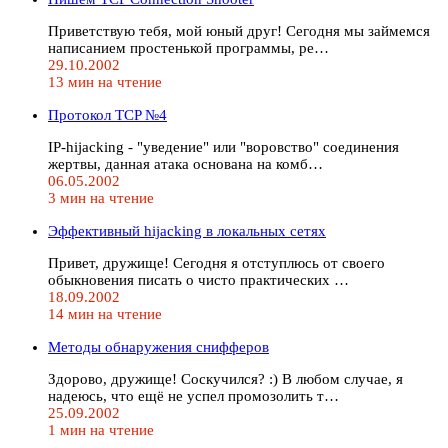
Приветствую тебя, мой юный друг! Сегодня мы займемся
написанием простенькой программы, ре…
29.10.2002
13 мин на чтение
Протокол TCP №4
IP-hijacking - "уведение" или "воровство" соединения
жертвы, данная атака основана на комб…
06.05.2002
3 мин на чтение
Эффективный hijacking в локальных сетях
Привет, дружище! Сегодня я отступлюсь от своего
обыкновения писать о чисто практических …
18.09.2002
14 мин на чтение
Методы обнаружения снифферов
Здорово, дружище! Соскучился? :) В любом случае, я
надеюсь, что ещё не успел промозолить т…
25.09.2002
1 мин на чтение