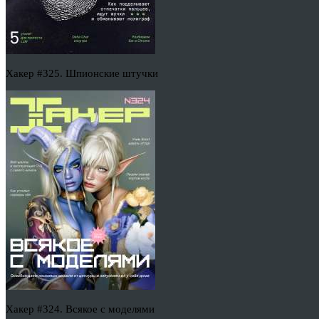
Хакер #325. Шпионские штучки
Хакер #324. Всякое с моделями