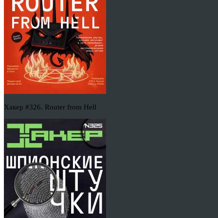
Хакер #326. Router from Hell