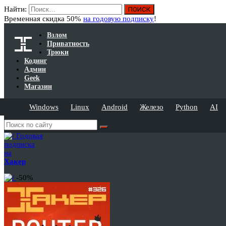
Найти:
Временная скидка 50%
на годовую подписку
!
Взлом
Приватность
Трюки
Кодинг
Админ
Geek
Магазин
Windows
Linux
Android
Железо
Python
AI
Годовая
подписка
на
Хакер
-50%