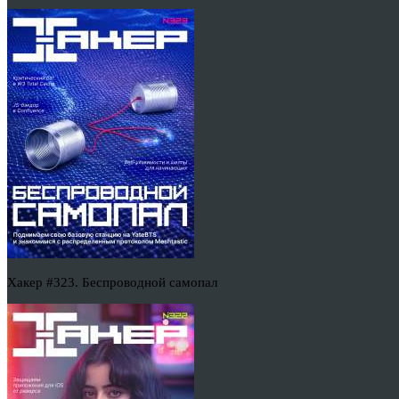
Хакер #323. Беспроводной самопал