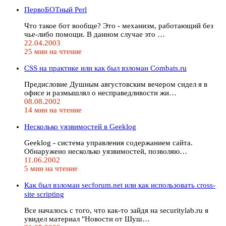
ПервоБОТный Perl
Что такое бот вообще? Это - механизм, работающий без
чье-либо помощи. В данном случае это …
22.04.2003
25 мин на чтение
CSS на практике или как был взломан Сombats.ru
Предисловие Душным августовским вечером сидел я в
офисе и размышлял о несправедливости жи…
08.08.2002
14 мин на чтение
Несколько уязвимостей в Geeklog
Geeklog - система управления содержанием сайта.
Обнаружено несколько уязвимостей, позволяю…
11.06.2002
5 мин на чтение
Как был взломан secforum.net или как использовать cross-
site scripting
Все началось с того, что как-то зайдя на securitylab.ru я
увидел материал "Новости от Шуш…