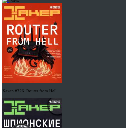
-50%
Хакер #326. Router from Hell