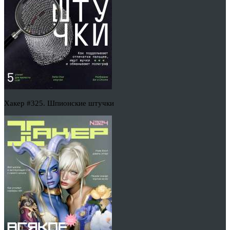
Хакер #325. Шпионские штучки