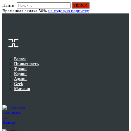
Найти:
Вход
Временная скидка 50%
на годовую подписку
!
Взлом
Приватность
Трюки
Кодинг
Админ
Geek
Магазин
Годовая
подписка
на
Хакер