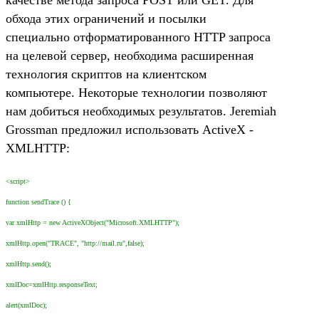
обхода этих ограничений и посылки
специально отформатированного HTTP запроса
на целевой сервер, необходима расширенная
технология скриптов на клиентском
компьютере. Некоторые технологии позволяют
нам добиться необходимых результатов. Jeremiah
Grossman предложил использовать ActiveX -
XMLHTTP:
<script>
function sendTrace () {
var xmlHttp = new ActiveXObject("Microsoft.XMLHTTP");
xmlHttp.open("TRACE", "http://mail.ru",false);
xmlHttp.send();
xmlDoc=xmlHttp.responseText;
alert(xmlDoc);