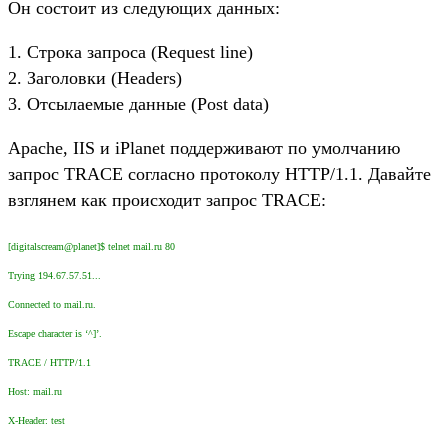
Он состоит из следующих данных:
1. Строка запроса (Request line)
2. Заголовки (Headers)
3. Отсылаемые данные (Post data)
Apache, IIS и iPlanet поддерживают по умолчанию
запрос TRACE согласно протоколу HTTP/1.1. Давайте
взглянем как происходит запрос TRACE:
[digitalscream@planet]$ telnet mail.ru 80
Trying 194.67.57.51...
Connected to mail.ru.
Escape character is ‘^]’.
TRACE / HTTP/1.1
Host: mail.ru
X-Header: test