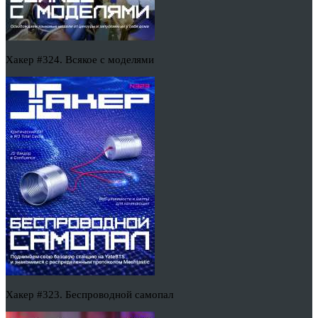
Хакер #324. Всякое с моделями
Хакер #323. Беспроводной самопал