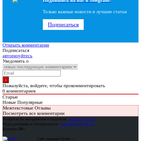
Подпишись на наc в Telegram!
Только важные новости и лучшие статьи
Подписаться
Открыть комментарии
Подписаться
авторизуйтесь
Уведомить о
Пожалуйста, войдите, чтобы прокомментировать
0
комментариев
Старые
Новые
Популярные
Межтекстовые Отзывы
Посмотреть все комментарии
Вопросы по материалам и подписке:
support@glc.ru
Отдел рекламы и спецпроектов:
yakovleva.a@glc.ru
Контент
18+
Сайт защищен Qrator —