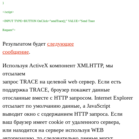
}
</script>
<INPUT TYPE=BUTTON OnClick="sendTrace();" VALUE="Send Trace
Request">
Результатом будет
следующее
сообщение
.
Используя ActiveX компонент XMLHTTP, мы
отсылаем
запрос TRACE на целевой web сервер. Если есть
поддержка TRACE, броузер покажет данные
отосланные вместе с HTTP запросом. Internet Explorer
отсылает по умолчанию данные, а JavaScript
выводит окно с содержанием HTTP запроса. Если
ваш браузер имеет cookie от удаленного сервера,
или находится на сервере используя WEB
авторизацию, то следовательно данные могут