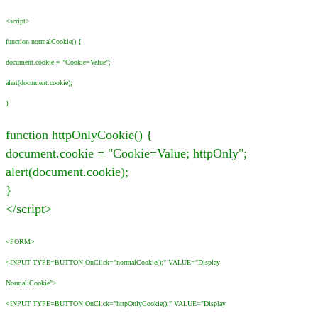
<script>
function normalCookie() {
document.cookie = "Cookie=Value";
alert(document.cookie);
}
function httpOnlyCookie() {
document.cookie = "Cookie=Value; httpOnly";
alert(document.cookie);
}
</script>
<FORM>
<INPUT TYPE=BUTTON OnClick="normalCookie();" VALUE="Display
Normal Cookie">
<INPUT TYPE=BUTTON OnClick="httpOnlyCookie();" VALUE="Display