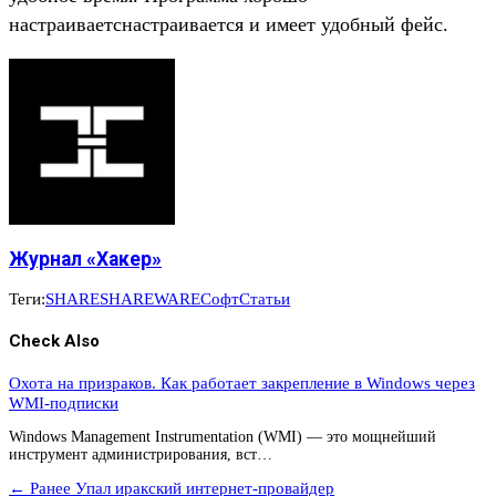
настраиваетснастраивается и имеет удобный фейс.
Журнал «Хакер»
Теги:
SHARE
SHAREWARE
Софт
Статьи
Check Also
Охота на призраков. Как работает закрепление в Windows через
WMI-подписки
Windows Management Instrumentation (WMI) — это мощнейший
инструмент администрирования, вст…
← Ранее
Упал иракский интернет-провайдер