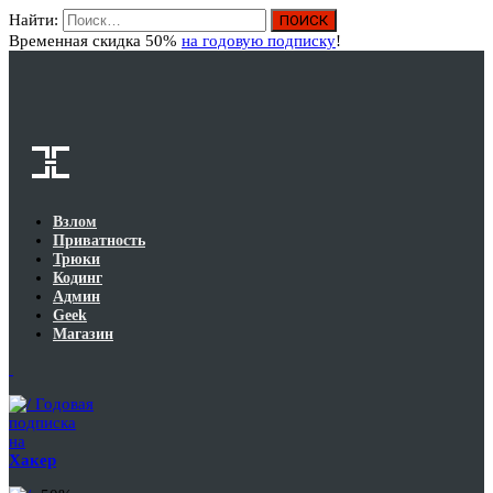
Найти:
Вход
Временная скидка 50%
на годовую подписку
!
Взлом
Приватность
Трюки
Кодинг
Админ
Geek
Магазин
Годовая
подписка
на
Хакер