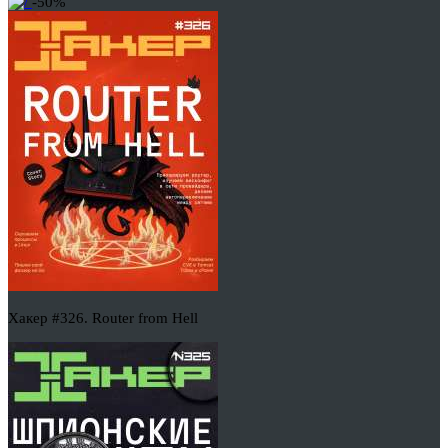
-50%
Хакер #326. Router from Hell