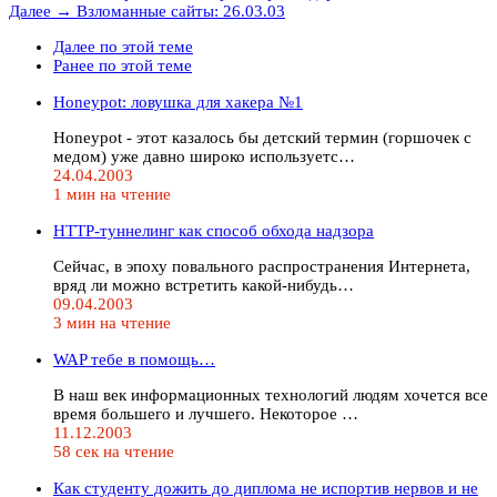
Далее →
Взломанные сайты: 26.03.03
Далее по этой теме
Ранее по этой теме
Honeypot: ловушка для хакера №1
Honeypot - этот казалось бы детский термин (горшочек с
медом) уже давно широко используетс…
24.04.2003
1 мин на чтение
HTTP-туннелинг как способ обхода надзора
Сейчас, в эпоху повального распространения Интернета,
вряд ли можно встретить какой-нибудь…
09.04.2003
3 мин на чтение
WAP тебе в помощь…
В наш век информационных технологий людям хочется все
время большего и лучшего. Некоторое …
11.12.2003
58 сек на чтение
Как студенту дожить до диплома не испортив нервов и не