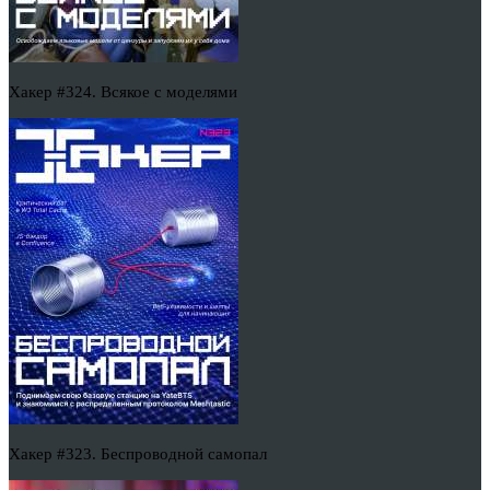
Хакер #324. Всякое с моделями
Хакер #323. Беспроводной самопал