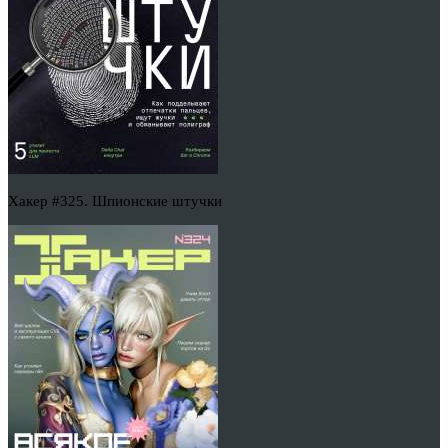
Хакер #325. Шпионские штучки