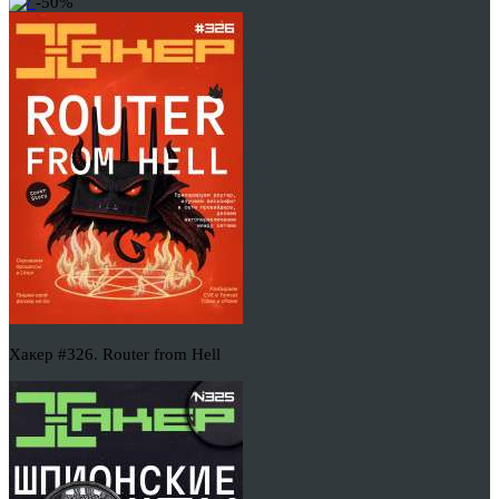
-50%
Хакер #326. Router from Hell