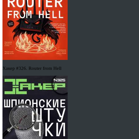
Хакер #326. Router from Hell