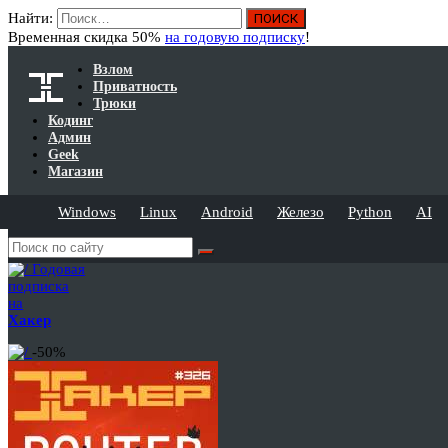
Найти:
Временная скидка 50%
на годовую подписку
!
Взлом
Приватность
Трюки
Кодинг
Админ
Geek
Магазин
Windows
Linux
Android
Железо
Python
AI
Годовая
подписка
на
Хакер
-50%