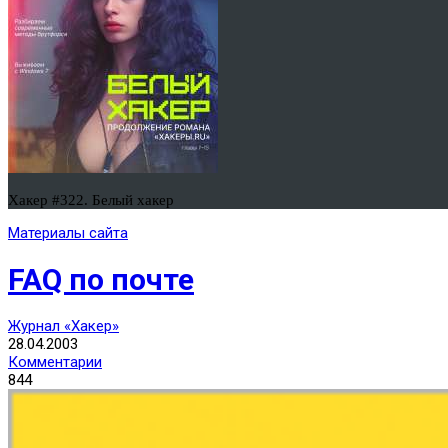
Хакер #322. Белый хакер
Материалы сайта
FAQ по почте
Журнал «Хакер»
28.04.2003
Комментарии
844