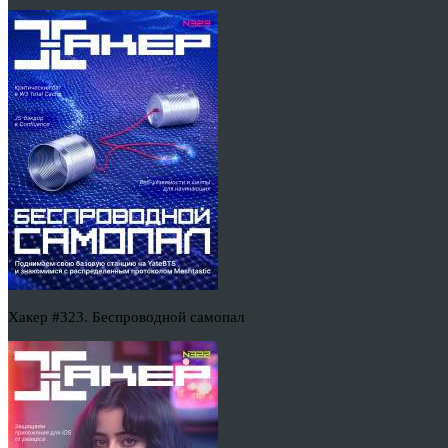
Хакер #323. Беспроводной самопал