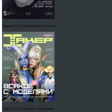
Хакер #325. Шпионские штучки
Хакер #324. Всякое с моделями