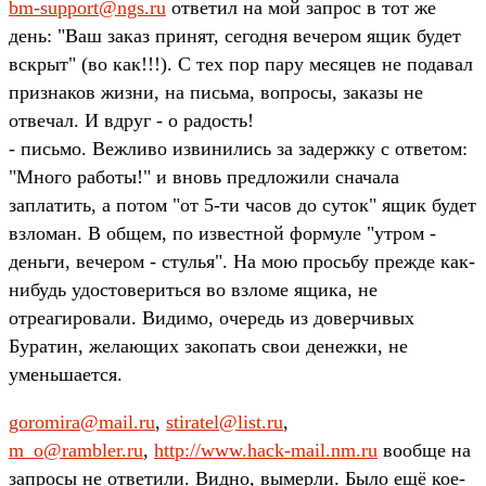
bm-support@ngs.ru
ответил на мой запрос в тот же
день: "Ваш заказ принят, сегодня вечером ящик будет
вскрыт" (во как!!!). С тех пор пару месяцев не подавал
признаков жизни, на письма, вопросы, заказы не
отвечал. И вдруг - о радость!
- письмо. Вежливо извинились за задержку с ответом:
"Много работы!" и вновь предложили сначала
заплатить, а потом "от 5-ти часов до суток" ящик будет
взломан. В общем, по известной формуле "утром -
деньги, вечером - стулья". На мою просьбу прежде как-
нибудь удостовериться во взломе ящика, не
отреагировали. Видимо, очередь из доверчивых
Буратин, желающих закопать свои денежки, не
уменьшается.
goromira@mail.ru
,
stiratel@list.ru
,
m_o@rambler.ru
,
http://www.hack-mail.nm.ru
вообще на
запросы не ответили. Видно, вымерли. Было ещё кое-