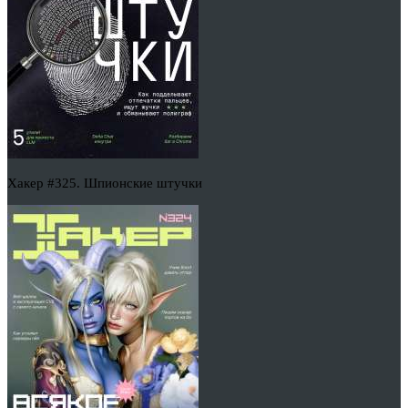
Хакер #325. Шпионские штучки