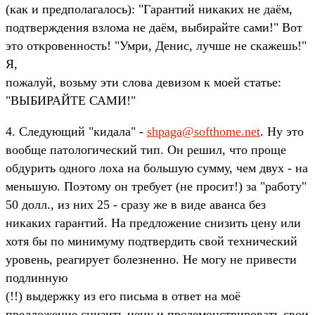
(как и предполагалось): "Гарантий никаких не даём,
подтверждения взлома не даём, выбирайте сами!" Вот
это откровенность! "Умри, Денис, лучше не скажешь!"
Я,
пожалуй, возьму эти слова девизом к моей статье:
"ВЫБИРАЙТЕ САМИ!"
4. Следующий "кидала" -
shpaga@softhome.net
. Ну это
вообще патологический тип. Он решил, что проще
обдурить одного лоха на большую сумму, чем двух - на
меньшую. Поэтому он требует (не просит!) за "работу"
50 долл., из них 25 - сразу же в виде аванса без
никаких гарантий. На предложение снизить цену или
хотя бы по минимуму подтвердить свой технический
уровень, реагирует болезненно. Не могу не привести
подлинную
(!!) выдержку из его письма в ответ на моё
предложение снизить цену и продемонстрировать свои