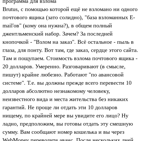
программа для взлома
Brutus, с помощью которой ещё не взломано ни одного
почтового ящика (зато солидно), "база взломанных E-
mail'ов" (кому она нужна?), в общем полный
джентльменский набор. Зачем? За последней
кнопочкой - "Взлом на заказ". Всё остальное - пыль в
глаза, для понту. Вот там, где заказ, сердце этого сайта.
Там и пощупаем. Стоимость взлома почтового ящика -
20 долларов. Умеренно. Разговаривают (в смысле,
пишут) крайне любезно. Работают "по авансовой
системе". Т.е. вы должны прежде всего перевести 10
долларов абсолютно незнакомому человеку,
неизвестного вида и места жительства без никаких
гарантий. Не проще ли отдать эти 10 долларов
нищему, по крайней мере вы увидите его лицо? Ну
ладно, предположим, вы готовы отдать эту смешную
сумму. Вам сообщают номер кошелька и вы через
WebMoney переводите аванс. После нескольких дней