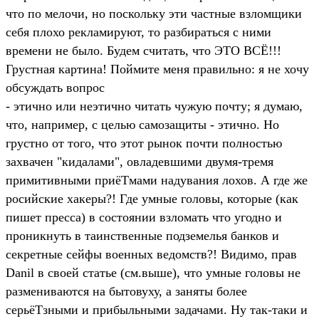
что по мелочи, но поскольку эти частные взломщики
себя плохо рекламируют, то разбираться с ними
времени не было. Будем считать, что ЭТО ВСЁ!!!
Грустная картина! Поймите меня правильно: я не хочу
обсуждать вопрос
- этично или неэтично читать чужую почту; я думаю,
что, например, с целью самозащиты - этично. Но
грустно от того, что этот рынок почти полностью
захвачен "кидалами", овладевшими двумя-тремя
примитивными приёTмами надувания лохов. А где же
росийские хакеры?! Где умные головы, которые (как
пишет пресса) в состоянии взломать что угодно и
проникнуть в таинственные подземелья банков и
секретные сейфы военных ведомств?! Видимо, прав
Danil в своей статье (см.выше), что умные головы не
размениваются на бытовуху, а заняты более
серьёTзными и прибыльными задачами. Ну так-таки и