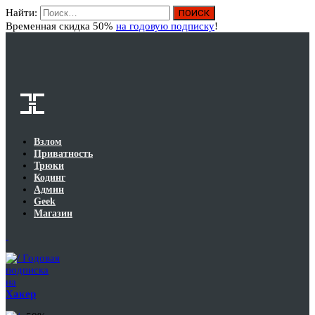
Найти:
Вход
Временная скидка 50%
на годовую подписку
!
Взлом
Приватность
Трюки
Кодинг
Админ
Geek
Магазин
Годовая
подписка
на
Хакер