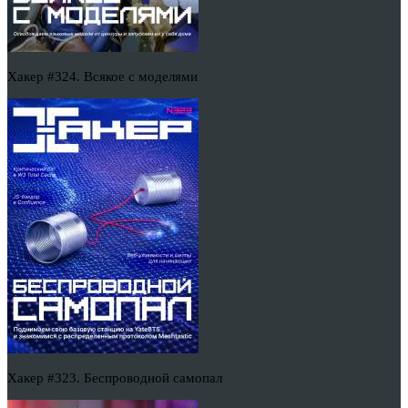
Хакер #324. Всякое с моделями
Хакер #323. Беспроводной самопал