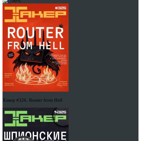
-50%
Хакер #326. Router from Hell