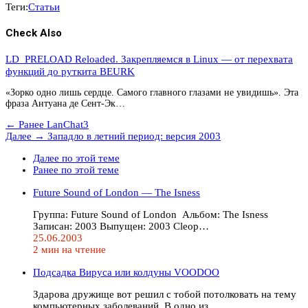
Теги:
Статьи
Check Also
LD_PRELOAD Reloaded. Закрепляемся в Linux — от перехвата
функций до руткита BEURK
«Зорко одно лишь сердце. Самого главного глазами не увидишь». Эта
фраза Антуана де Сент-Эк…
← Ранее
LanChat3
Далее →
Западло в летний период: версия 2003
Далее по этой теме
Ранее по этой теме
Future Sound of London — The Isness
Группа: Future Sound of London Альбом: The Isness
Записан: 2003 Выпущен: 2003 Cleop…
25.06.2003
2 мин на чтение
Подсадка Вируса или колдуны VOODOO
Здарова дружище вот решил с тобой потолковать на тему
компьютерных заболеваний. В одно из …