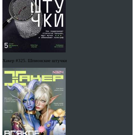
Хакер #325. Шпионские штучки