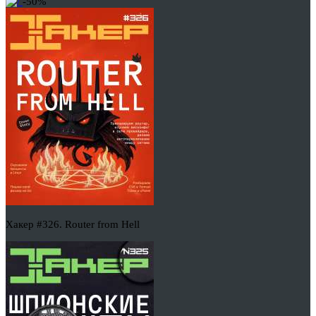
-50%
Хакер #326. Router from Hell