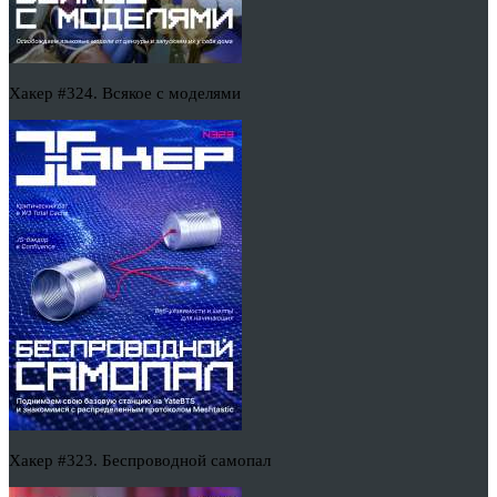
Хакер #324. Всякое с моделями
Хакер #323. Беспроводной самопал