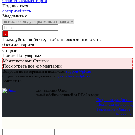
Открыть комментарии
Подписаться
авторизуйтесь
Уведомить о
Пожалуйста, войдите, чтобы прокомментировать
0
комментариев
Старые
Новые
Популярные
Межтекстовые Отзывы
Посмотреть все комментарии
Вопросы по материалам и подписке:
support@glc.ru
Отдел рекламы и спецпроектов:
yakovleva.a@glc.ru
Контент
18+
Сайт защищен Qrator —
самой забойной защитой от DDoS в мире
Подписка для физлиц
Подписка для юрлиц
Реклама на «Хакере»
Контакты