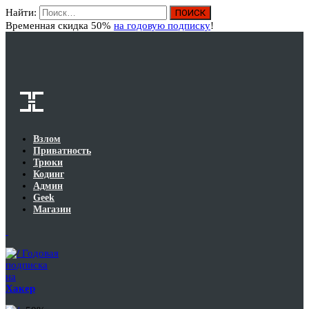
Найти:
Вход
Временная скидка 50%
на годовую подписку
!
Взлом
Приватность
Трюки
Кодинг
Админ
Geek
Магазин
Годовая
подписка
на
Хакер