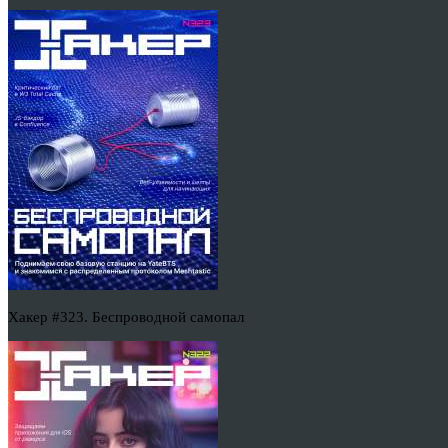
Хакер #323. Беспроводной самопал