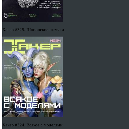
Хакер #325. Шпионские штучки
Хакер #324. Всякое с моделями