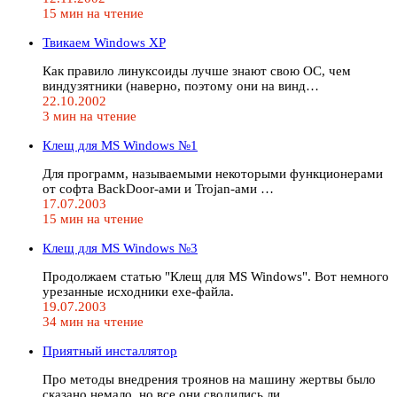
15 мин на чтение
Твикаем Windows XP
Как правило линуксоиды лучше знают свою ОС, чем
виндузятники (наверно, поэтому они на винд…
22.10.2002
3 мин на чтение
Клещ для MS Windows №1
Для программ, называемыми некоторыми функционерами
от софта BackDoor-ами и Trojan-ами …
17.07.2003
15 мин на чтение
Клещ для MS Windows №3
Продолжаем статью "Клещ для MS Windows". Вот немного
урезанные исходники exe-файла.
19.07.2003
34 мин на чтение
Приятный инсталлятор
Про методы внедрения троянов на машину жертвы было
сказано немало, но все они сводились ли…