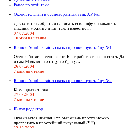
Ранее по этой теме
Окончательный и бесповоротный твик ХР №1
Давно хотел собрать и написать всю инфу о твикании,
гикании, модинге и т.п. такой известно…
07.07.2004
10 мин на чтение
Remote Administrator: сказка про военную тайну №1
Отец работает - сено косит. Брат работает - сено возит. Да
и сам Мальчиш то отцу, то брату…
26.04.2004
7 мин на чтение
Remote Administrator: сказка про военную тайну №2
Командная строка
27.04.2004
7 мин на чтение
IE как редактор
Оказывается Internet Explorer очень просто можно
превратить в простейший визуальный (!!!!)…
22.12.2003