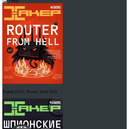
-50%
Хакер #326. Router from Hell