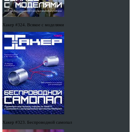
Хакер #324. Всякое с моделями
Хакер #323. Беспроводной самопал