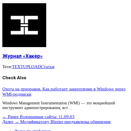
Журнал «Хакер»
Теги:
TEXT
UPLOAD
Статьи
Check Also
Охота на призраков. Как работает закрепление в Windows через
WMI-подписки
Windows Management Instrumentation (WMI) — это мощнейший
инструмент администрирования, вст…
← Ранее
Взломанные сайты: 11.09.03
Далее →
Модификатору Blaster предъявлены обвинения
Далее по этой теме