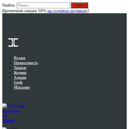
Найти:
Вход
Временная скидка 50%
на годовую подписку
!
Взлом
Приватность
Трюки
Кодинг
Админ
Geek
Магазин
Годовая
подписка
на
Хакер