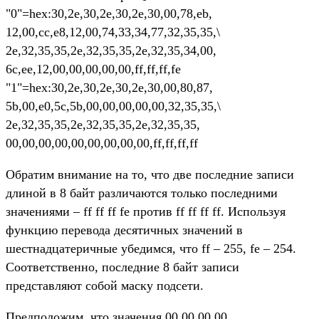
"0"=hex:30,2e,30,2e,30,2e,30,00,78,eb,
12,00,cc,e8,12,00,74,33,34,77,32,35,35,\
2e,32,35,35,2e,32,35,35,2e,32,35,34,00,
6c,ee,12,00,00,00,00,00,ff,ff,ff,fe
"1"=hex:30,2e,30,2e,30,2e,30,00,80,87,
5b,00,e0,5c,5b,00,00,00,00,00,32,35,35,\
2e,32,35,35,2e,32,35,35,2e,32,35,35,
00,00,00,00,00,00,00,00,00,ff,ff,ff,ff
Обратим внимание на то, что две последние записи
длиной в 8 байт различаются только последними
значениями – ff ff ff fe против ff ff ff ff. Используя
функцию перевода десятичных значений в
шестнадцатеричные убедимся, что ff – 255, fe – 254.
Соответственно, последние 8 байт записи
представляют собой маску подсети.
Предположим, что значения 00 00 00 00,