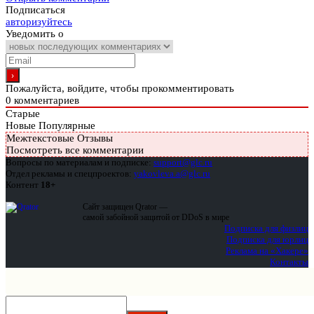
Подписаться
авторизуйтесь
Уведомить о
Пожалуйста, войдите, чтобы прокомментировать
0
комментариев
Старые
Новые
Популярные
Межтекстовые Отзывы
Посмотреть все комментарии
Вопросы по материалам и подписке:
support@glc.ru
Отдел рекламы и спецпроектов:
yakovleva.a@glc.ru
Контент
18+
Сайт защищен Qrator —
самой забойной защитой от DDoS в мире
Подписка для физлиц
Подписка для юрлиц
Реклама на «Хакере»
Контакты