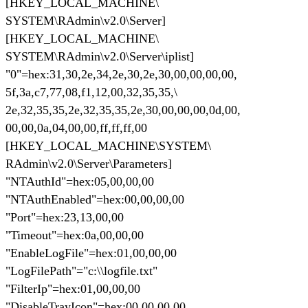
[HKEY_LOCAL_MACHINE\
SYSTEM\RAdmin\v2.0\Server]
[HKEY_LOCAL_MACHINE\
SYSTEM\RAdmin\v2.0\Server\iplist]
"0"=hex:31,30,2e,34,2e,30,2e,30,00,00,00,00,
5f,3a,c7,77,08,f1,12,00,32,35,35,\
2e,32,35,35,2e,32,35,35,2e,30,00,00,00,0d,00,
00,00,0a,04,00,00,ff,ff,ff,00
[HKEY_LOCAL_MACHINE\SYSTEM\
RAdmin\v2.0\Server\Parameters]
"NTAuthId"=hex:05,00,00,00
"NTAuthEnabled"=hex:00,00,00,00
"Port"=hex:23,13,00,00
"Timeout"=hex:0a,00,00,00
"EnableLogFile"=hex:01,00,00,00
"LogFilePath"="c:\\logfile.txt"
"FilterIp"=hex:01,00,00,00
"DisableTrayIcon"=hex:00,00,00,00