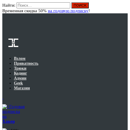
Найти:
Вход
Временная скидка 50%
на годовую подписку
!
Взлом
Приватность
Трюки
Кодинг
Админ
Geek
Магазин
Годовая
подписка
на
Хакер