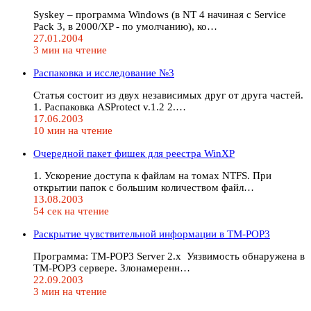
Syskey – программа Windows (в NT 4 начиная с Service
Pack 3, в 2000/XP - по умолчанию), ко…
27.01.2004
3 мин на чтение
Распаковка и исследование №3
Статья состоит из двух независимых друг от друга частей.
1. Распаковка ASProtect v.1.2 2.…
17.06.2003
10 мин на чтение
Очередной пакет фишек для реестра WinXP
1. Ускорение доступа к файлам на томах NTFS. При
открытии папок с большим количеством файл…
13.08.2003
54 сек на чтение
Раскрытие чувствительной информации в TM-POP3
Программа: TM-POP3 Server 2.x Уязвимость обнаружена в
TM-POP3 сервере. Злонамеренн…
22.09.2003
3 мин на чтение