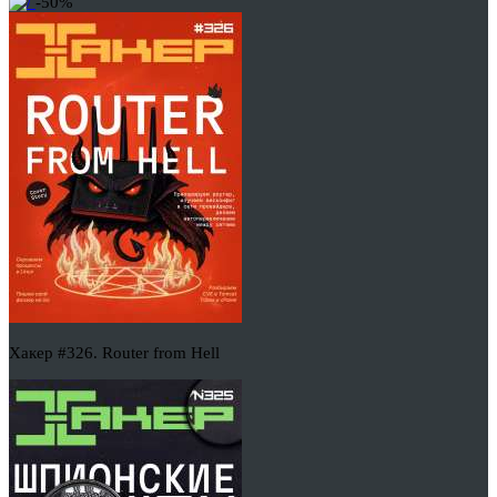
-50%
Хакер #326. Router from Hell