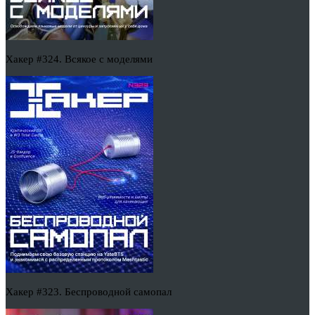
Хакер #324. Всякое с моделями
Хакер #323. Беспроводной самопал