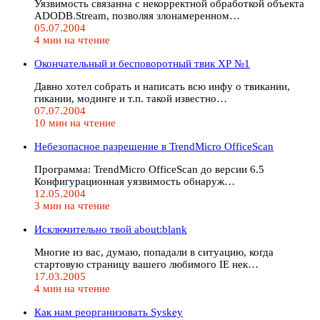
Уязвимость связанна с некорректной обработкой объекта
ADODB.Stream, позволяя злонамеренном…
05.07.2004
4 мин на чтение
Окончательный и бесповоротный твик ХР №1
Давно хотел собрать и написать всю инфу о твикании,
гикании, модинге и т.п. такой известно…
07.07.2004
10 мин на чтение
Небезопасное разрешение в TrendMicro OfficeScan
Программа: TrendMicro OfficeScan до версии 6.5
Конфигурационная уязвимость обнаруж…
12.05.2004
3 мин на чтение
Исключительно твой about:blank
Многие из вас, думаю, попадали в ситуацию, когда
стартовую страницу вашего любимого IE нек…
17.03.2005
4 мин на чтение
Как нам реорганизовать Syskey