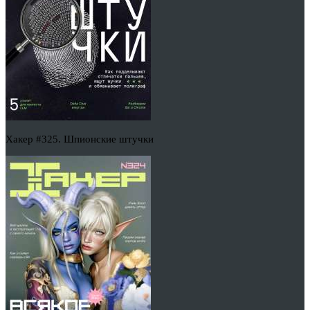
Хакер #325. Шпионские штучки