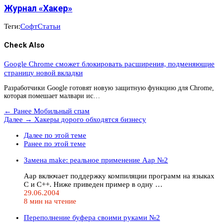
Журнал «Хакер»
Теги:
Софт
Статьи
Check Also
Google Chrome сможет блокировать расширения, подменяющие
страницу новой вкладки
Разработчики Google готовят новую защитную функцию для Chrome,
которая помешает малвари ис…
← Ранее
Мобильный спам
Далее →
Хакеры дорого обходятся бизнесу
Далее по этой теме
Ранее по этой теме
Замена make: реальное применение Aap №2
Aap включает поддержку компиляции программ на языках
C и C++. Ниже приведен пример в одну …
29.06.2004
8 мин на чтение
Переполнение буфера своими руками №2