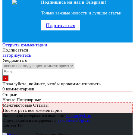
Подпишись на наc в Telegram!
Только важные новости и лучшие статьи
Подписаться
Открыть комментарии
Подписаться
авторизуйтесь
Уведомить о
Пожалуйста, войдите, чтобы прокомментировать
0
комментариев
Старые
Новые
Популярные
Межтекстовые Отзывы
Посмотреть все комментарии
Вопросы по материалам и подписке:
support@glc.ru
Отдел рекламы и спецпроектов:
yakovleva.a@glc.ru
Контент
18+
Сайт защищен Qrator —