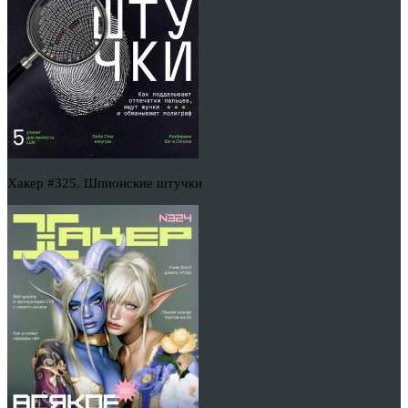
Хакер #325. Шпионские штучки