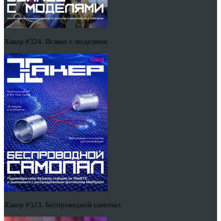
Хакер #324. Всякое с моделями
Хакер #323. Беспроводной самопал