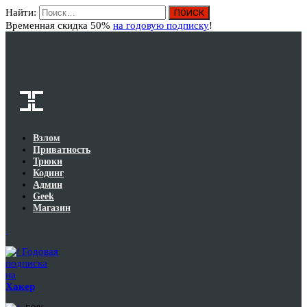
Найти:
Вход
Временная скидка 50%
на годовую подписку
!
Взлом
Приватность
Трюки
Кодинг
Админ
Geek
Магазин
Годовая
подписка
на
Хакер