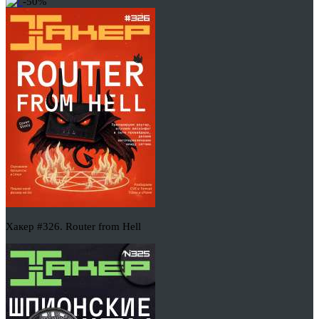
-50%
Хакер #326. Router from Hell