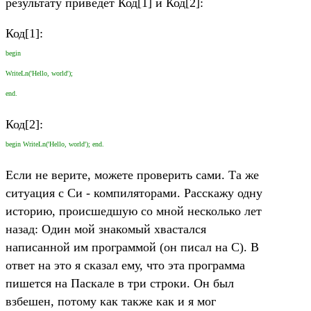
результату приведёт Код[1] и Код[2]:
Код[1]:
begin
WriteLn('Hello, world');
end.
Код[2]:
begin WriteLn('Hello, world'); end.
Если не верите, можете проверить сами. Та же
ситуация с Си - компиляторами. Расскажу одну
историю, происшедшую со мной несколько лет
назад: Один мой знакомый хвастался
написанной им программой (он писал на С). В
ответ на это я сказал ему, что эта программа
пишется на Паскале в три строки. Он был
взбешен, потому как также как и я мог