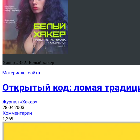
Хакер #322. Белый хакер
Материалы сайта
Открытый код: ломая традиц
Журнал «Хакер»
28.04.2003
Комментарии
1,269