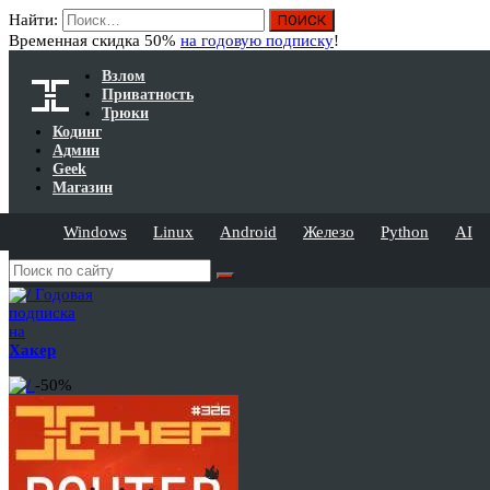
Найти:
Временная скидка 50%
на годовую подписку
!
Взлом
Приватность
Трюки
Кодинг
Админ
Geek
Магазин
Windows
Linux
Android
Железо
Python
AI
Годовая
подписка
на
Хакер
-50%