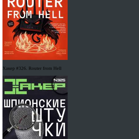
Хакер #326. Router from Hell