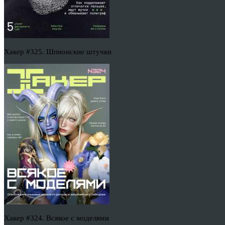
Хакер #325. Шпионские штучки
Хакер #324. Всякое с моделями