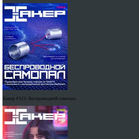
Хакер #323. Беспроводной самопал