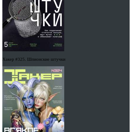
Хакер #325. Шпионские штучки