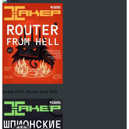
-50%
Хакер #326. Router from Hell