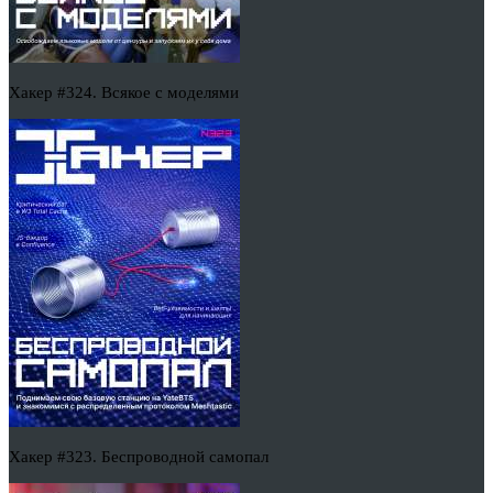
Хакер #324. Всякое с моделями
Хакер #323. Беспроводной самопал