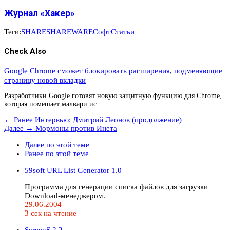
Журнал «Хакер»
Теги:
SHARE
SHAREWARE
Софт
Статьи
Check Also
Google Chrome сможет блокировать расширения, подменяющие
страницу новой вкладки
Разработчики Google готовят новую защитную функцию для Chrome,
которая помешает малвари ис…
← Ранее
Интервью: Дмитрий Леонов (продолжение)
Далее →
Мормоны против Инета
Далее по этой теме
Ранее по этой теме
59soft URL List Generator 1.0
Программа для генерации списка файлов для загрузки
Download-менеджером.
29.06.2004
3 сек на чтение
ScreenS 2.2