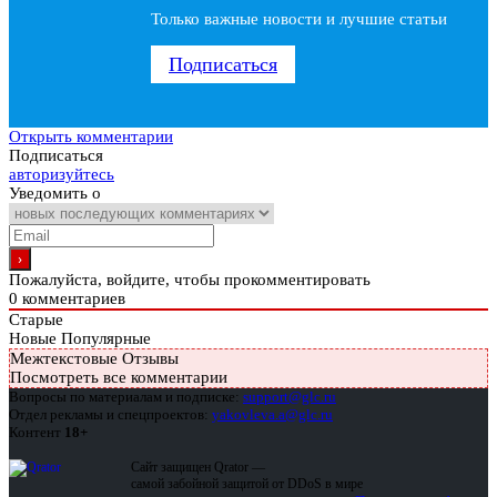
Только важные новости и лучшие статьи
Подписаться
Открыть комментарии
Подписаться
авторизуйтесь
Уведомить о
Пожалуйста, войдите, чтобы прокомментировать
0
комментариев
Старые
Новые
Популярные
Межтекстовые Отзывы
Посмотреть все комментарии
Вопросы по материалам и подписке:
support@glc.ru
Отдел рекламы и спецпроектов:
yakovleva.a@glc.ru
Контент
18+
Сайт защищен Qrator —
самой забойной защитой от DDoS в мире