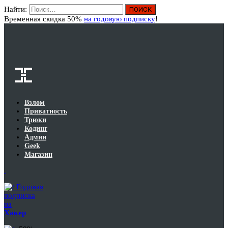
Найти:
Вход
Временная скидка 50%
на годовую подписку
!
Взлом
Приватность
Трюки
Кодинг
Админ
Geek
Магазин
Годовая
подписка
на
Хакер