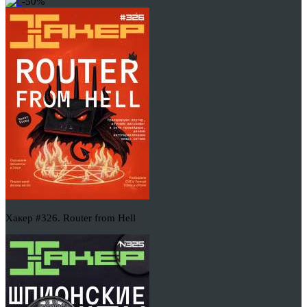
-50%
Хакер #326. Router from Hell