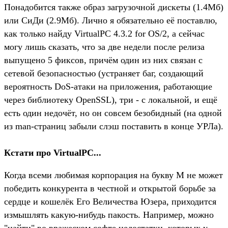
Понадобится также образ загрузочной дискеты (1.4Мб)
или СиДи (2.9Мб). Лично я обязательно её поставлю,
как только найду VirtualPC 4.3.2 for OS/2, а сейчас
могу лишь сказать, что за две недели после релиза
выпущено 5 фиксов, причём один из них связан с
сетевой безопасностью (устраняет баг, создающий
вероятность DoS-атаки на приложения, работающие
через библиотеку OpenSSL), три - с локальной, и ещё
есть один недочёт, но он совсем безобидный (на одной
из man-страниц забыли слэш поставить в конце УРЛа).
Кстати про VirtualPC...
Когда всеми любимая корпорация на букву М не может
победить конкурента в честной и открытой борьбе за
сердце и кошелёк Его Величества Юзера, приходится
измышлять какую-нибудь пакость. Например, можно
"найти" во вражеском софте недостатки, которых у