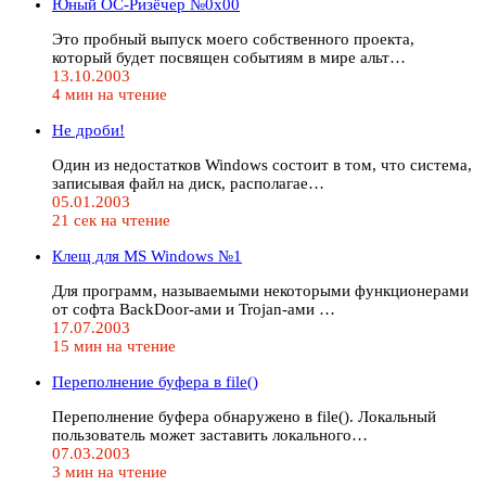
Юный ОС-Ризёчер №0x00
Это пробный выпуск моего собственного проекта,
который будет посвящен событиям в мире альт…
13.10.2003
4 мин на чтение
Не дроби!
Один из недостатков Windows состоит в том, что система,
записывая файл на диск, располагае…
05.01.2003
21 сек на чтение
Клещ для MS Windows №1
Для программ, называемыми некоторыми функционерами
от софта BackDoor-ами и Trojan-ами …
17.07.2003
15 мин на чтение
Переполнение буфера в file()
Переполнение буфера обнаружено в file(). Локальный
пользователь может заставить локального…
07.03.2003
3 мин на чтение