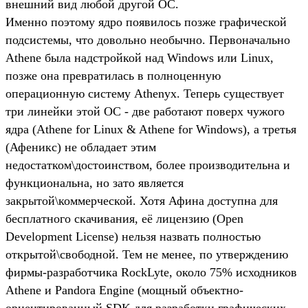
внешний вид любой другой ОС.
Именно поэтому ядро появилось позже графической
подсистемы, что довольно необычно. Первоначально
Athene была надстройкой над Windows или Linux,
позже она превратилась в полноценную
операционную систему Athenyx. Теперь существует
три линейки этой ОС - две работают поверх чужого
ядра (Athene for Linux & Athene for Windows), а третья
(Афеникс) не обладает этим
недостатком\достоинством, более производительна и
функциональна, но зато является
закрытой\коммерческой. Хотя Афина доступна для
бесплатного скачивания, её лицензию (Open
Development License) нельзя назвать полностью
открытой\свободной. Тем не менее, по утверждению
фирмы-разработчика RockLyte, около 75% исходников
Athene и Pandora Engine (мощный объектно-
ориентированный SDK для разработки графических