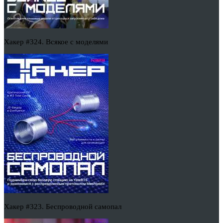
Хакер #324. Всякое с моделями
Хакер #323. Беспроводной самопал