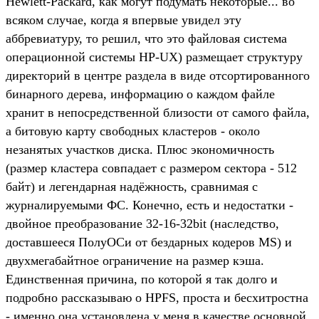
Hewlett-Packard, как могут подумать некоторые... во
всяком случае, когда я впервые увидел эту
аббревиатуру, то решил, что это файловая система
операционной системы HP-UX) размещает структуру
директорий в центре раздела в виде отсортированного
бинарного дерева, информацию о каждом файле
хранит в непосредственной близости от самого файла,
а битовую карту свободных кластеров - около
незанятых участков диска. Плюс экономичность
(размер кластера совпадает с размером сектора - 512
байт) и легендарная надёжность, сравнимая с
журналируемыми ФС. Конечно, есть и недостатки -
двойное преобразование 32-16-32bit (наследство,
доставшееся ПолуОСи от бездарных кодеров MS) и
двухмегабайтное ограничение на размер кэша.
Единственная причина, по которой я так долго и
подробно рассказываю о HPFS, проста и бесхитростна
- именно она установлена у меня в качестве основной,