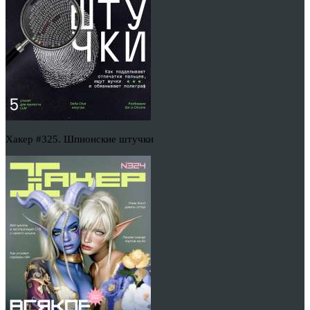
Хакер #325. Шпионские штучки