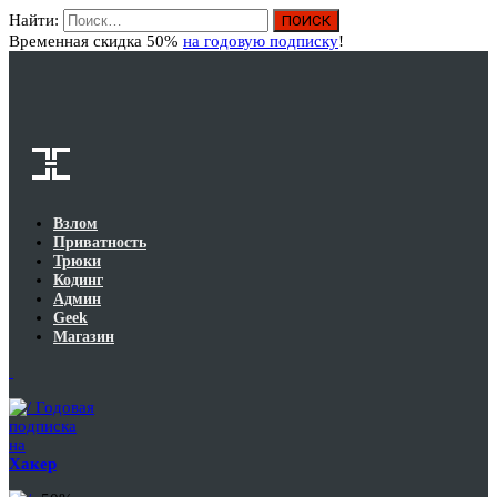
Найти:
Вход
Временная скидка 50%
на годовую подписку
!
Взлом
Приватность
Трюки
Кодинг
Админ
Geek
Магазин
Годовая
подписка
на
Хакер