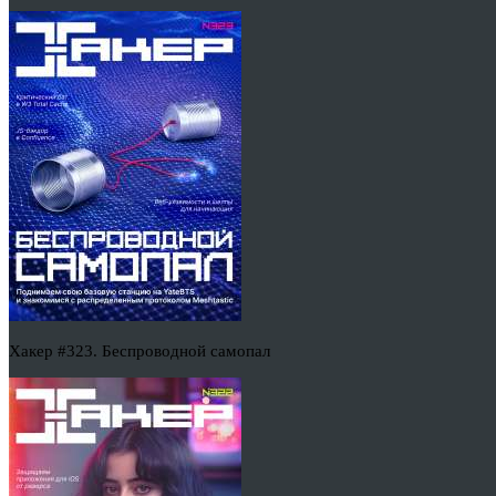
Хакер #323. Беспроводной самопал