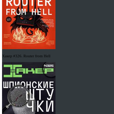
Хакер #326. Router from Hell