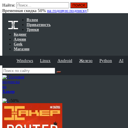
Найти:
Временная скидка 50%
на годовую подписку
!
Взлом
Приватность
Трюки
Кодинг
Админ
Geek
Магазин
Windows
Linux
Android
Железо
Python
AI
Годовая
подписка
на
Хакер
-50%