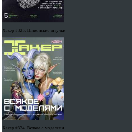
Хакер #325. Шпионские штучки
Хакер #324. Всякое с моделями