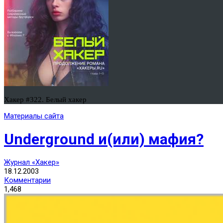
Хакер #322. Белый хакер
Материалы сайта
Underground и(или) мафия?
Журнал «Хакер»
18.12.2003
Комментарии
1,468