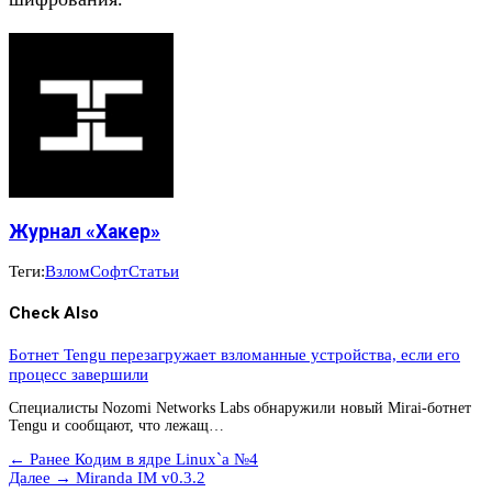
Журнал «Хакер»
Теги:
Взлом
Софт
Статьи
Check Also
Ботнет Tengu перезагружает взломанные устройства, если его
процесс завершили
Специалисты Nozomi Networks Labs обнаружили новый Mirai-ботнет
Tengu и сообщают, что лежащ…
← Ранее
Кодим в ядре Linux`а №4
Далее →
Miranda IM v0.3.2