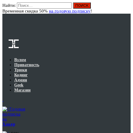
Найти:
Вход
Временная скидка 50%
на годовую подписку
!
Взлом
Приватность
Трюки
Кодинг
Админ
Geek
Магазин
Годовая
подписка
на
Хакер