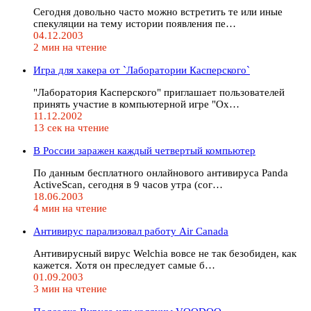
Сегодня довольно часто можно встретить те или иные
спекуляции на тему истории появления пе…
04.12.2003
2 мин на чтение
Игра для хакера от `Лаборатории Касперского`
"Лаборатория Касперского" приглашает пользователей
принять участие в компьютерной игре "Ох…
11.12.2002
13 сек на чтение
В России заражен каждый четвертый компьютер
По данным бесплатного онлайнового антивируса Panda
ActiveScan, сегодня в 9 часов утра (сог…
18.06.2003
4 мин на чтение
Антивирус парализовал работу Air Canada
Антивирусный вирус Welchia вовсе не так безобиден, как
кажется. Хотя он преследует самые б…
01.09.2003
3 мин на чтение