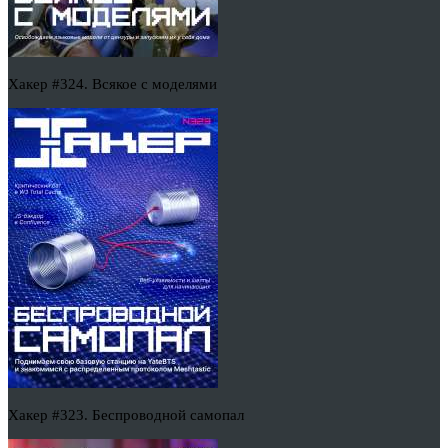
Хакер #324. Всякое с моделями
Хакер #323. Беспроводной самопал