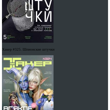
Хакер #325. Шпионские штучки