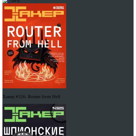
-50%
Хакер #326. Router from Hell