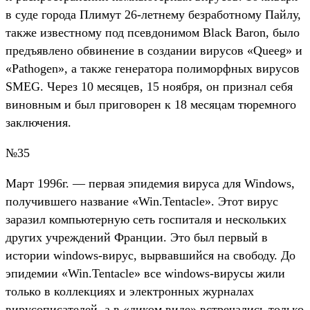
в суде города Плимут 26-летнему безработному Пайлу,
также известному под псевдонимом Black Baron, было
предъявлено обвинение в создании вирусов «Queeg» и
«Pathogen», а также генератора полиморфных вирусов
SMEG. Через 10 месяцев, 15 ноября, он признал себя
виновным и был приговорен к 18 месяцам тюремного
заключения.
№35
Mарт 1996г. — первая эпидемия вируса для Windows,
получившего название «Win.Tentacle». Этот вирус
заразил компьютерную сеть госпиталя и нескольких
других учреждений Франции. Это был первый в
истории windows-вирус, вырвавшийся на свободу. До
эпидемии «Win.Tentacle» все windows-вирусы жили
только в коллекциях и электронных журналах
вирусописателей, а в «диком виде» встречались только