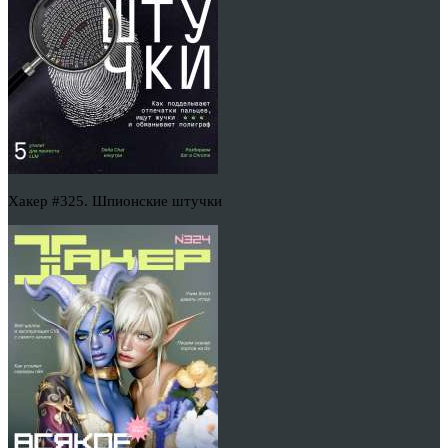
Хакер #325. Шпионские штучки