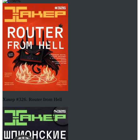
-50%
Хакер #326. Router from Hell