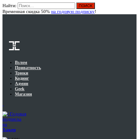
Найти:
Вход
Временная скидка 50%
на годовую подписку
!
Взлом
Приватность
Трюки
Кодинг
Админ
Geek
Магазин
Годовая
подписка
на
Хакер