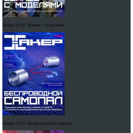
Хакер #324. Всякое с моделями
Хакер #323. Беспроводной самопал