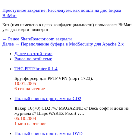
Преступное закрытие. Расследуем, как пошла на дно биржа
BitMart
Кит (имя изменено в целях конфиденциальности) пользовался BitMart
уже два года и никогда н…
← Ранее
ShareReactor.com закрыли
Далее →
Переполнение буфера в ModSecurity для Apache 2.x
Далее по этой теме
Ранее по этой теме
THC PPTP bruter 0.1.4
Брутфорсер для PPTP VPN (порт 1723).
10.01.2005
6 сек на чтение
Полный список программ на CD2
][akep 10(70) CD2 ///// MAGAZINE /// Весь софт и доки из
журнала /// ШароWAREZ Pixort v…
05.10.2004
1 мин на чтение
Полный список программ на DVD