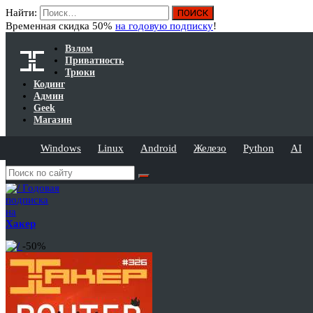
Найти:
Временная скидка 50%
на годовую подписку
!
Взлом
Приватность
Трюки
Кодинг
Админ
Geek
Магазин
Windows
Linux
Android
Железо
Python
AI
Годовая
подписка
на
Хакер
-50%