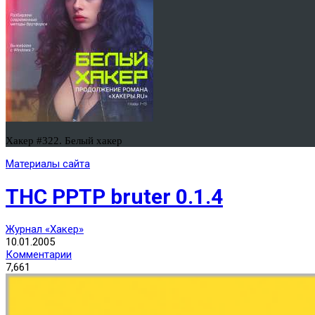
Хакер #322. Белый хакер
Материалы сайта
THC PPTP bruter 0.1.4
Журнал «Хакер»
10.01.2005
Комментарии
7,661