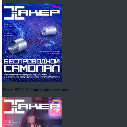
Хакер #323. Беспроводной самопал