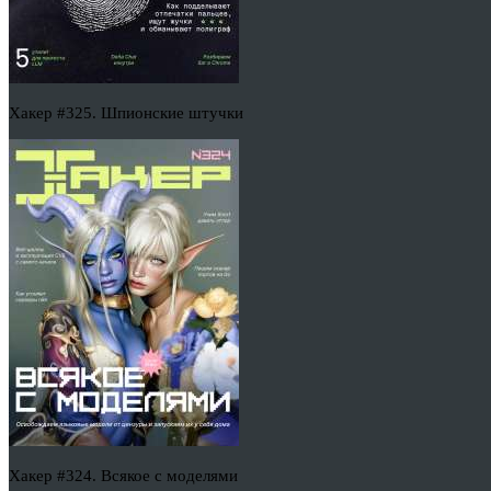
Хакер #325. Шпионские штучки
Хакер #324. Всякое с моделями