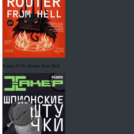
Хакер #326. Router from Hell