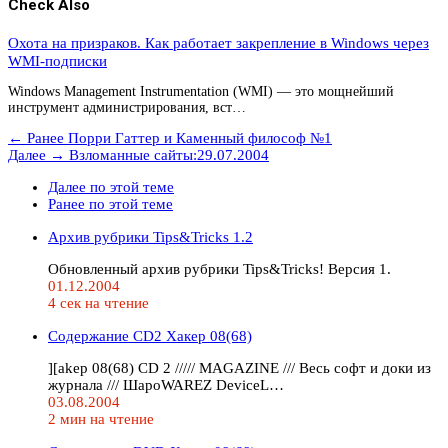
Check Also
Охота на призраков. Как работает закрепление в Windows через
WMI-подписки
Windows Management Instrumentation (WMI) — это мощнейший
инструмент администрирования, вст…
← Ранее
Порри Гаттер и Каменный философ №1
Далее →
Взломанные сайты:29.07.2004
Далее по этой теме
Ранее по этой теме
Архив рубрики Tips&Tricks 1.2
Обновленный архив рубрики Tips&Tricks! Версия 1.
01.12.2004
4 сек на чтение
Содержание CD2 Хакер 08(68)
][akep 08(68) CD 2 ///// MAGAZINE /// Весь софт и доки из
журнала /// ШароWAREZ DeviceL…
03.08.2004
2 мин на чтение