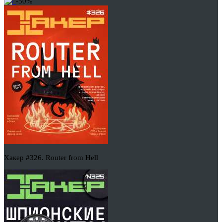
-50%
Хакер #326. Router from Hell