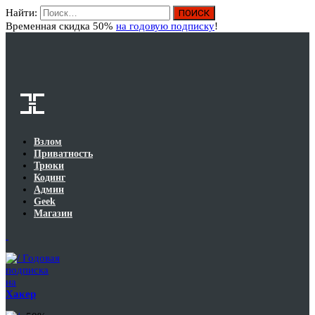
Найти:
Вход
Временная скидка 50%
на годовую подписку
!
Взлом
Приватность
Трюки
Кодинг
Админ
Geek
Магазин
Годовая
подписка
на
Хакер