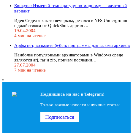
Конкурс: Измеряй температуру по модному — железный
вариант
Идея Сидел я как-то вечерком, резался в NFS Underground
c джойстиком от QuickShot, дергал …
19.04.2004
4 мин на чтение
Арфы нет, возьмите бубен: программы для взлома архивов
Наиболее популярными архиваторами в Windows среде
являются arj, rar и zip, причем последни…
27.07.2004
7 мин на чтение
Подпишись на наc в Telegram!
Только важные новости и лучшие статьи
Подписаться