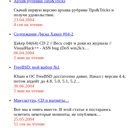
Архив рубрики Tips&Tricks
Скачай первую версию архива рубрики Tips&Tricks и
получи удовольствие.
23.04.2004
4 сек на чтение
Содержание Диска Хакер #04-2
][akep 04(64) CD 2 // Весь софт и доки из журнала //
VisualHack++ - ASN bug (DoS win2k/x…
06.04.2004
2 мин на чтение
FreeBSD: мой выбор №1
Юзаю я ОС FreeBSD достаточно давно. Начал с версии 4.4,
потом апдейт до 4.8, 5.0, 5.1, 5.2…
30.06.2004
5 мин на чтение
Макулатура, CD и магниты…
Вот мы и опять вместе. В этой статье я постараюсь
осветить некоторые моменты, не опубликов…
25.05.2004
51 сек на чтение