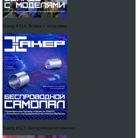
Хакер #324. Всякое с моделями
Хакер #323. Беспроводной самопал