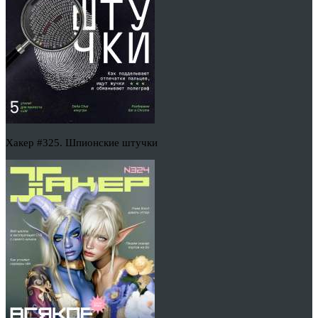
Хакер #325. Шпионские штучки