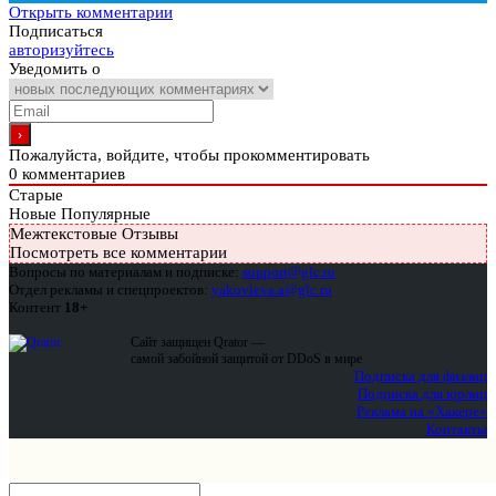
Открыть комментарии
Подписаться
авторизуйтесь
Уведомить о
Пожалуйста, войдите, чтобы прокомментировать
0
комментариев
Старые
Новые
Популярные
Межтекстовые Отзывы
Посмотреть все комментарии
Вопросы по материалам и подписке:
support@glc.ru
Отдел рекламы и спецпроектов:
yakovleva.a@glc.ru
Контент
18+
Сайт защищен Qrator —
самой забойной защитой от DDoS в мире
Подписка для физлиц
Подписка для юрлиц
Реклама на «Хакере»
Контакты