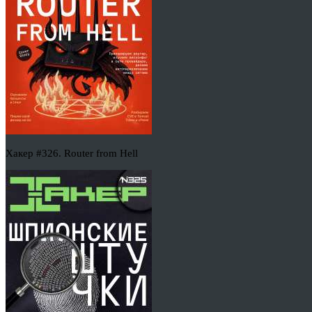
Хакер #326. Router from Hell