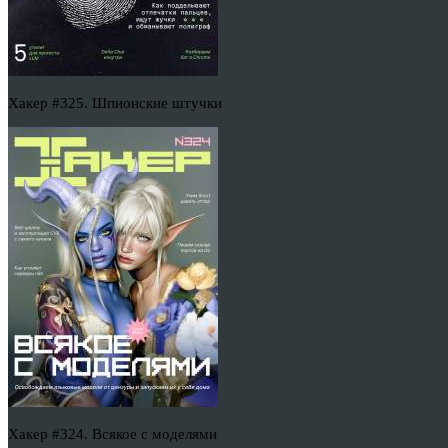
Хакер #325. Шпионские штучки
Хакер #324. Всякое с моделями