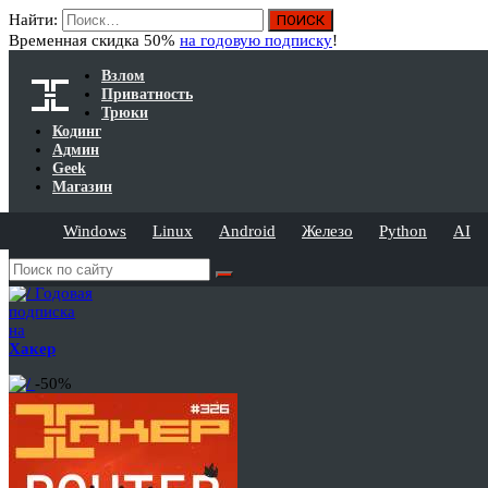
Найти:
Временная скидка 50%
на годовую подписку
!
Взлом
Приватность
Трюки
Кодинг
Админ
Geek
Магазин
Windows
Linux
Android
Железо
Python
AI
Годовая
подписка
на
Хакер
-50%