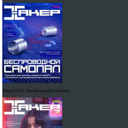
Хакер #323. Беспроводной самопал