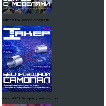
Хакер #324. Всякое с моделями
Хакер #323. Беспроводной самопал