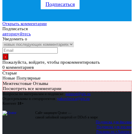
Подписаться
Открыть комментарии
Подписаться
авторизуйтесь
Уведомить о
Пожалуйста, войдите, чтобы прокомментировать
0
комментариев
Старые
Новые
Популярные
Межтекстовые Отзывы
Посмотреть все комментарии
Вопросы по материалам и подписке:
support@glc.ru
Отдел рекламы и спецпроектов:
yakovleva.a@glc.ru
Контент
18+
Сайт защищен Qrator —
самой забойной защитой от DDoS в мире
Подписка для физлиц
Подписка для юрлиц
Реклама на «Хакере»