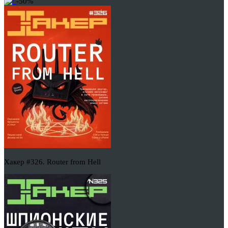
-50%
Хакер #326. Router from Hell