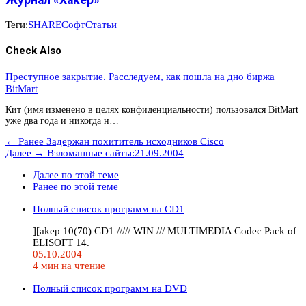
Журнал «Хакер»
Теги:
SHARE
Софт
Статьи
Check Also
Преступное закрытие. Расследуем, как пошла на дно биржа
BitMart
Кит (имя изменено в целях конфиденциальности) пользовался BitMart
уже два года и никогда н…
← Ранее
Задержан похититель исходников Cisco
Далее →
Взломанные сайты:21.09.2004
Далее по этой теме
Ранее по этой теме
Полный список программ на CD1
][akep 10(70) CD1 ///// WIN /// MULTIMEDIA Codec Pack of
ELISOFT 14.
05.10.2004
4 мин на чтение
Полный список программ на DVD