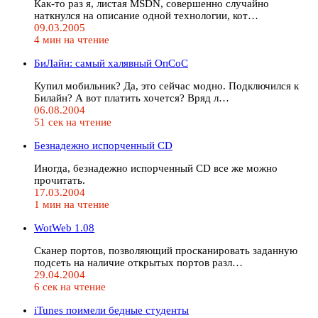
Как-то раз я, листая MSDN, совершенно случайно
наткнулся на описание одной технологии, кот…
09.03.2005
4 мин на чтение
БиЛайн: самый халявный ОпСоС
Купил мобильник? Да, это сейчас модно. Подключился к
Билайн? А вот платить хочется? Вряд л…
06.08.2004
51 сек на чтение
Безнадежно испорченный CD
Иногда, безнадежно испорченный CD все же можно
прочитать.
17.03.2004
1 мин на чтение
WotWeb 1.08
Сканер портов, позволяющий просканировать заданную
подсеть на наличие открытых портов разл…
29.04.2004
6 сек на чтение
iTunes поимели бедные студенты