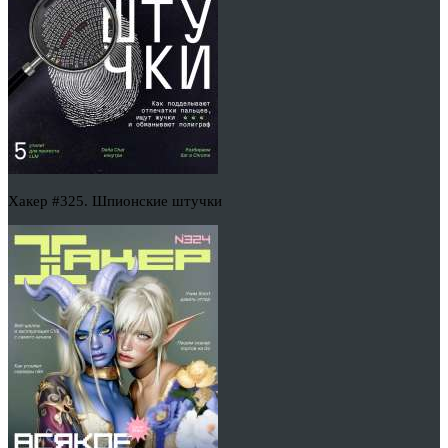
Хакер #325. Шпионские штучки