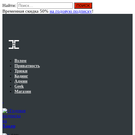
Найти:
Вход
Временная скидка 50%
на годовую подписку
!
Взлом
Приватность
Трюки
Кодинг
Админ
Geek
Магазин
Годовая
подписка
на
Хакер