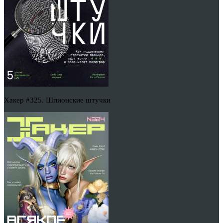
Хакер #325. Шпионские штучки