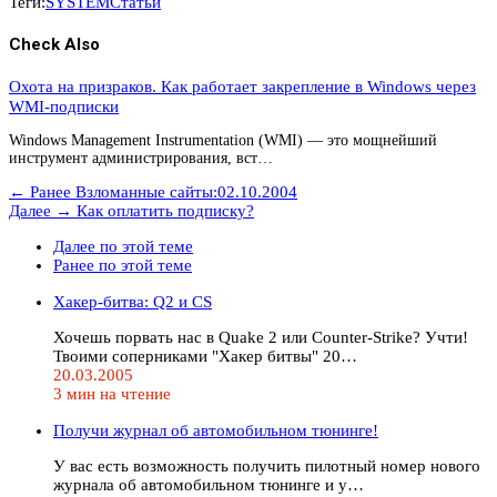
Теги:
SYSTEM
Статьи
Check Also
Охота на призраков. Как работает закрепление в Windows через
WMI-подписки
Windows Management Instrumentation (WMI) — это мощнейший
инструмент администрирования, вст…
← Ранее
Взломанные сайты:02.10.2004
Далее →
Как оплатить подписку?
Далее по этой теме
Ранее по этой теме
Хакер-битва: Q2 и CS
Хочешь порвать нас в Quake 2 или Counter-Strike? Учти!
Твоими соперниками "Хакер битвы" 20…
20.03.2005
3 мин на чтение
Получи журнал об автомобильном тюнинге!
У вас есть возможность получить пилотный номер нового
журнала об автомобильном тюнинге и у…