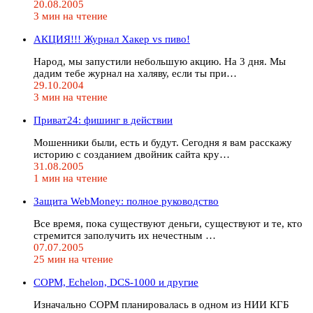
20.08.2005
3 мин на чтение
АКЦИЯ!!! Журнал Хакер vs пиво!
Народ, мы запустили небольшую акцию. На 3 дня. Мы
дадим тебе журнал на халяву, если ты при…
29.10.2004
3 мин на чтение
Приват24: фишинг в действии
Мошенники были, есть и будут. Сегодня я вам расскажу
историю с созданием двойник сайта кру…
31.08.2005
1 мин на чтение
Защита WebMoney: полное руководство
Все время, пока существуют деньги, существуют и те, кто
стремится заполучить их нечестным …
07.07.2005
25 мин на чтение
COРМ, Echelon, DCS-1000 и другие
Изначально СОРМ планировалась в одном из НИИ КГБ