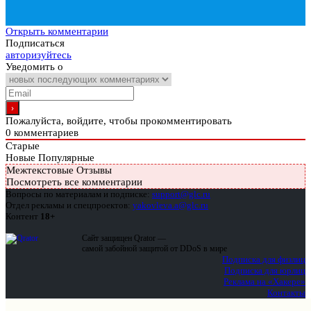
Открыть комментарии
Подписаться
авторизуйтесь
Уведомить о
Пожалуйста, войдите, чтобы прокомментировать
0
комментариев
Старые
Новые
Популярные
Межтекстовые Отзывы
Посмотреть все комментарии
Вопросы по материалам и подписке:
support@glc.ru
Отдел рекламы и спецпроектов:
yakovleva.a@glc.ru
Контент
18+
Сайт защищен Qrator —
самой забойной защитой от DDoS в мире
Подписка для физлиц
Подписка для юрлиц
Реклама на «Хакере»
Контакты