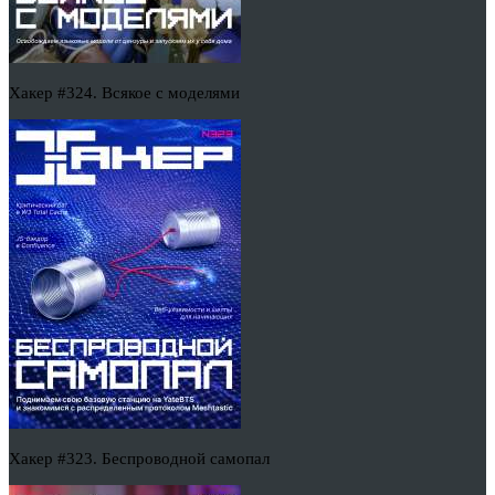
Хакер #324. Всякое с моделями
Хакер #323. Беспроводной самопал