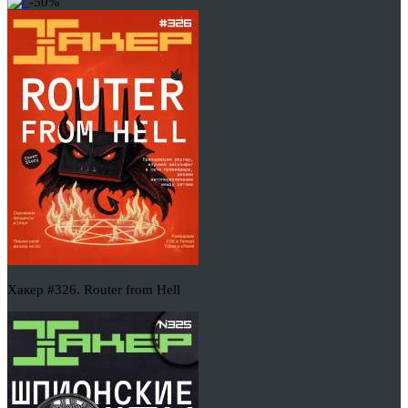
-50%
Хакер #326. Router from Hell