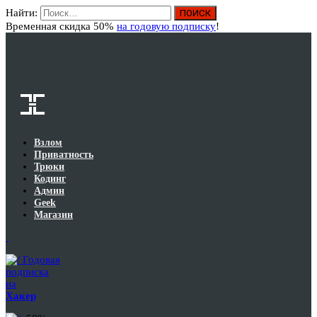
Найти:
Вход
Временная скидка 50%
на годовую подписку
!
Взлом
Приватность
Трюки
Кодинг
Админ
Geek
Магазин
Годовая
подписка
на
Хакер