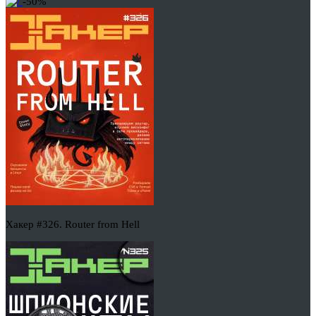
-50%
Хакер #326. Router from Hell