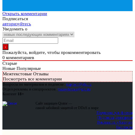
Открыть комментарии
Подписаться
авторизуйтесь
Уведомить о
Пожалуйста, войдите, чтобы прокомментировать
0
комментариев
Старые
Новые
Популярные
Межтекстовые Отзывы
Посмотреть все комментарии
Вопросы по материалам и подписке:
support@glc.ru
Отдел рекламы и спецпроектов:
yakovleva.a@glc.ru
Контент
18+
Сайт защищен Qrator —
самой забойной защитой от DDoS в мире
Подписка для физлиц
Подписка для юрлиц
Реклама на «Хакере»
Контакты