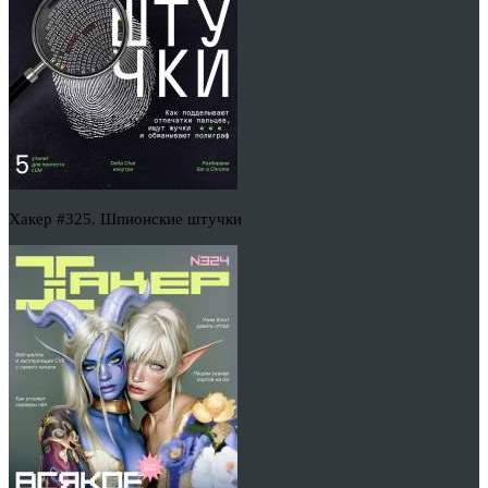
Хакер #325. Шпионские штучки