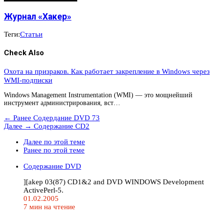
Журнал «Хакер»
Теги:
Статьи
Check Also
Охота на призраков. Как работает закрепление в Windows через
WMI-подписки
Windows Management Instrumentation (WMI) — это мощнейший
инструмент администрирования, вст…
← Ранее
Содердание DVD 73
Далее →
Содержание CD2
Далее по этой теме
Ранее по этой теме
Содержание DVD
][akep 03(87) CD1&2 and DVD WINDOWS Development
ActivePerl-5.
01.02.2005
7 мин на чтение