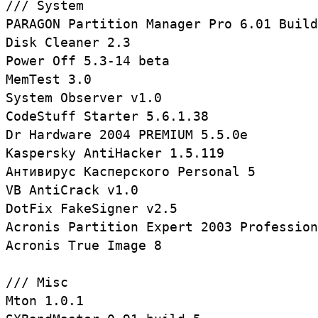
/// System

PARAGON Partition Manager Pro 6.01 Build
Disk Cleaner 2.3

Power Off 5.3-14 beta

MemTest 3.0

System Observer v1.0

CodeStuff Starter 5.6.1.38

Dr Hardware 2004 PREMIUM 5.5.0e

Kaspersky AntiHacker 1.5.119

Антивирус Касперского Personal 5

VB AntiCrack v1.0

DotFix FakeSigner v2.5

Acronis Partition Expert 2003 Profession
Acronis True Image 8

/// Misc

Mton 1.0.1
