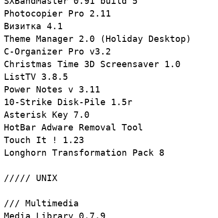
SXBandMaster 0.91 build 5

Photocopier Pro 2.11

Визитка 4.1

Theme Manager 2.0 (Holiday Desktop)

C-Organizer Pro v3.2

Christmas Time 3D Screensaver 1.0

ListTV 3.8.5

Power Notes v 3.11

10-Strike Disk-Pile 1.5r

Asterisk Key 7.0

HotBar Adware Removal Tool

Touch It ! 1.23

Longhorn Transformation Pack 8

///// UNIX

/// Multimedia

Media Library 0.7.9
