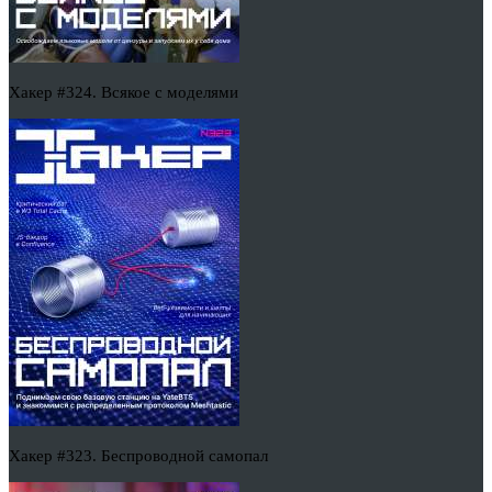
Хакер #324. Всякое с моделями
Хакер #323. Беспроводной самопал