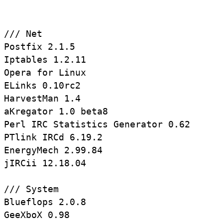
/// Net

Postfix 2.1.5

Iptables 1.2.11

Opera for Linux

ELinks 0.10rc2

HarvestMan 1.4

aKregator 1.0 beta8

Perl IRC Statistics Generator 0.62

PTlink IRCd 6.19.2

EnergyMech 2.99.84

jIRCii 12.18.04

/// System

Blueflops 2.0.8

GeeXboX 0.98
