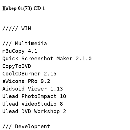
][akep 01(73) CD 1
///// WIN

/// Multimedia

m3uCopy 4.1

Quick Screenshot Maker 2.1.0

CopyToDVD

CoolCDBurner 2.15

aWicons PRo 9.2

Aidsoid Viewer 1.13

Ulead PhotoImpact 10

Ulead VideoStudio 8

Ulead DVD Workshop 2

/// Development
