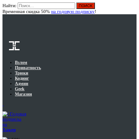
Найти:
Вход
Временная скидка 50%
на годовую подписку
!
Взлом
Приватность
Трюки
Кодинг
Админ
Geek
Магазин
Годовая
подписка
на
Хакер