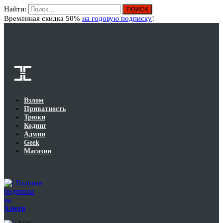
Найти:
Вход
Временная скидка 50%
на годовую подписку
!
Взлом
Приватность
Трюки
Кодинг
Админ
Geek
Магазин
Годовая
подписка
на
Хакер