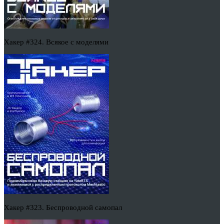
Хакер #324. Всякое с моделями
Хакер #323. Беспроводной самопал