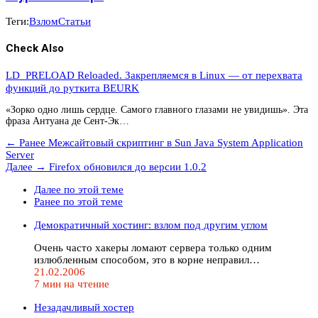
Теги:
Взлом
Статьи
Check Also
LD_PRELOAD Reloaded. Закрепляемся в Linux — от перехвата
функций до руткита BEURK
«Зорко одно лишь сердце. Самого главного глазами не увидишь». Эта
фраза Антуана де Сент-Эк…
← Ранее
Межсайтовый скриптинг в Sun Java System Application
Server
Далее →
Firefox обновился до версии 1.0.2
Далее по этой теме
Ранее по этой теме
Демократичный хостинг: взлом под другим углом
Очень часто хакеры ломают сервера только одним
излюбленным способом, это в корне неправил…
21.02.2006
7 мин на чтение
Незадачливый хостер