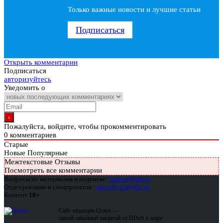
Только важные новости и лучшие статьи
Подписаться
Открыть комментарии
Подписаться
авторизуйтесь
Уведомить о
Пожалуйста, войдите, чтобы прокомментировать
0
комментариев
Старые
Новые
Популярные
Межтекстовые Отзывы
Посмотреть все комментарии
Вопросы по материалам и подписке:
support@glc.ru
Отдел рекламы и спецпроектов:
yakovleva.a@glc.ru
Контент
18+
Сайт защищен Qrator —
самой забойной защитой от DDoS в мире