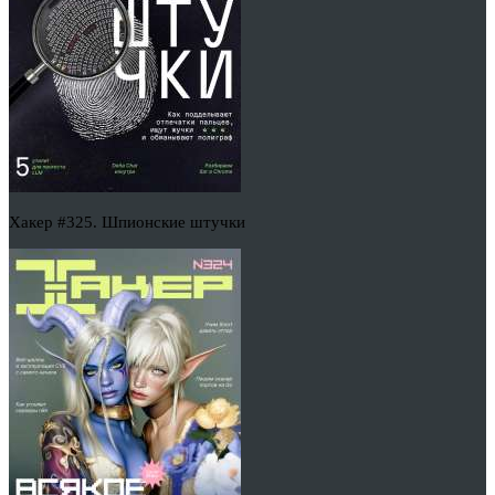
Хакер #325. Шпионские штучки