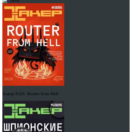
-50%
Хакер #326. Router from Hell