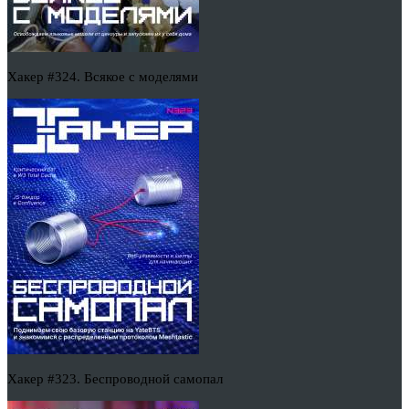
Хакер #324. Всякое с моделями
Хакер #323. Беспроводной самопал