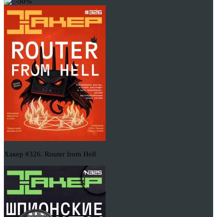
-50%
Хакер #326. Router from Hell