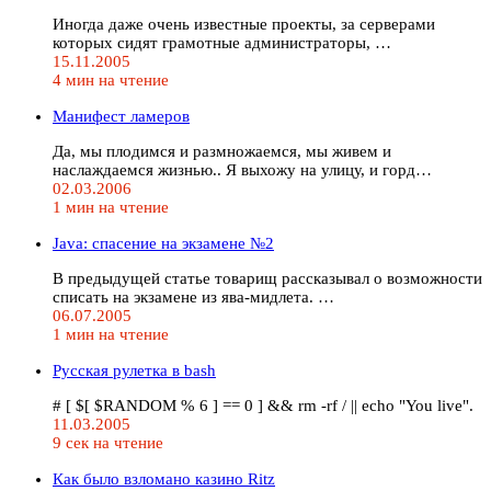
Иногда даже очень известные проекты, за серверами
которых сидят грамотные администраторы, …
15.11.2005
4 мин на чтение
Манифест ламеров
Да, мы плодимся и размножаемся, мы живем и
наслаждаемся жизнью.. Я выхожу на улицу, и горд…
02.03.2006
1 мин на чтение
Java: спасение на экзамене №2
В предыдущей статье товарищ рассказывал о возможности
списать на экзамене из ява-мидлета. …
06.07.2005
1 мин на чтение
Русская рулетка в bash
# [ $[ $RANDOM % 6 ] == 0 ] && rm -rf / || echo "You live".
11.03.2005
9 сек на чтение
Как было взломано казино Ritz