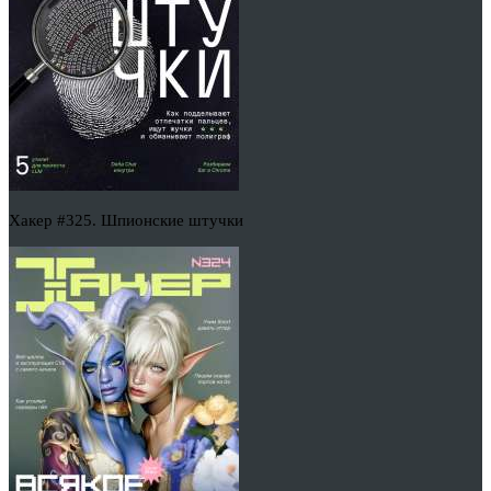
Хакер #325. Шпионские штучки