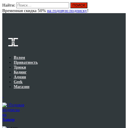
Найти:
Вход
Временная скидка 50%
на годовую подписку
!
Взлом
Приватность
Трюки
Кодинг
Админ
Geek
Магазин
Годовая
подписка
на
Хакер