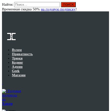
Найти:
Вход
Временная скидка 50%
на годовую подписку
!
Взлом
Приватность
Трюки
Кодинг
Админ
Geek
Магазин
Годовая
подписка
на
Хакер