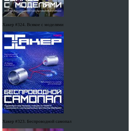
Хакер #324. Всякое с моделями
Хакер #323. Беспроводной самопал