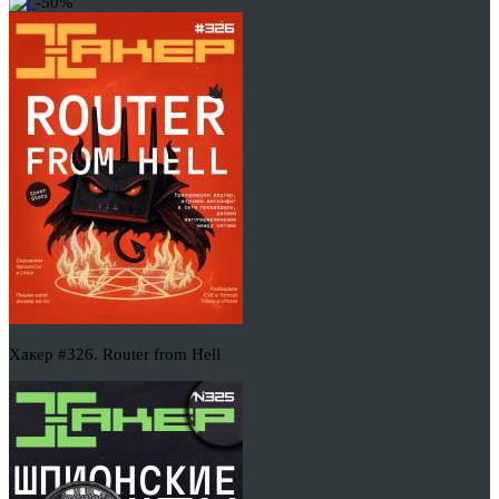
-50%
Хакер #326. Router from Hell