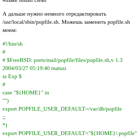
А дальше нужно немного отредактировать
/usr/local/sbin/popfile.sh. Можешь заменить popfile.sh
моим:
#!/bin/sh
#
# $FreeBSD: ports/mail/popfile/files/popfile.sh,v 1.3
2004/03/27 05:19:40 matusi
ta Exp $
#
case "${HOME}" in
"")
export POPFILE_USER_DEFAULT=/var/db/popfile
;;
*)
export POPFILE_USER_DEFAULT="${HOME}/.popfile"