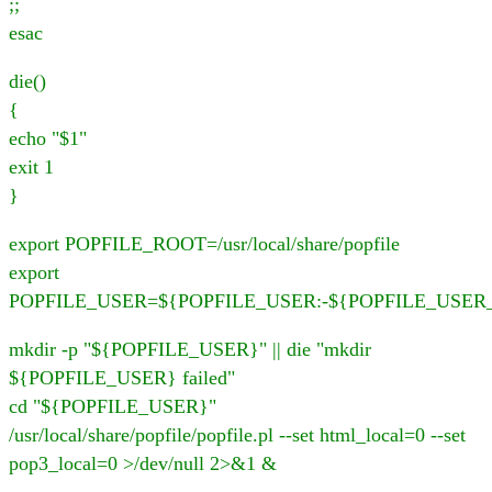
;;
esac
die()
{
echo "$1"
exit 1
}
export POPFILE_ROOT=/usr/local/share/popfile
export
POPFILE_USER=${POPFILE_USER:-${POPFILE_USER
mkdir -p "${POPFILE_USER}" || die "mkdir
${POPFILE_USER} failed"
cd "${POPFILE_USER}"
/usr/local/share/popfile/popfile.pl --set html_local=0 --set
pop3_local=0 >/dev/null 2>&1 &