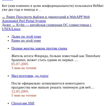
Кит (имя изменено в целях конфиденциальности) пользовался BitMart
уже два года и никогда н…
← Ранее
Просмотр файлов и директорий в WebAPP Web
Automated Perl Portal System
Далее →
Kylin — китайская серверная ОС совместимая с
UNIX/Linux
Далее по этой теме
Ранее по этой теме
Первая жертва закона против спама
Житель штата Флорида, больше известный как Timeshare
Spammer, может стать одним из первых …
05.07.2005
3 мин на чтение
Мал почтовик, да дорог
После официально затянувшегося новогоднего
празднества мне выпало решать типичную для неб…
12.05.2005
5 мин на чтение
Chroot-им SSH