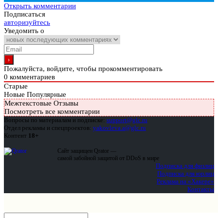
Открыть комментарии
Подписаться
авторизуйтесь
Уведомить о
Пожалуйста, войдите, чтобы прокомментировать
0
комментариев
Старые
Новые
Популярные
Межтекстовые Отзывы
Посмотреть все комментарии
Вопросы по материалам и подписке:
support@glc.ru
Отдел рекламы и спецпроектов:
yakovleva.a@glc.ru
Контент
18+
Сайт защищен Qrator —
самой забойной защитой от DDoS в мире
Подписка для физлиц
Подписка для юрлиц
Реклама на «Хакере»
Контакты