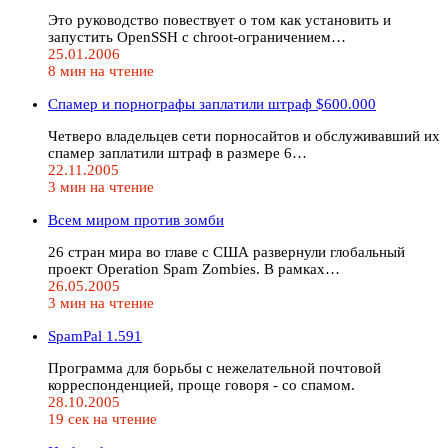
Это руководство повествует о том как установить и
запустить OpenSSH с chroot-ограничением…
25.01.2006
8 мин на чтение
Спамер и порнографы заплатили штраф $600.000
Четверо владельцев сети порносайтов и обслуживавший их
спамер заплатили штраф в размере 6…
22.11.2005
3 мин на чтение
Всем миром против зомби
26 стран мира во главе с США развернули глобальный
проект Operation Spam Zombies. В рамках…
26.05.2005
3 мин на чтение
SpamPal 1.591
Программа для борьбы с нежелательной почтовой
корреспонденцией, проще говоря - со спамом.
28.10.2005
19 сек на чтение