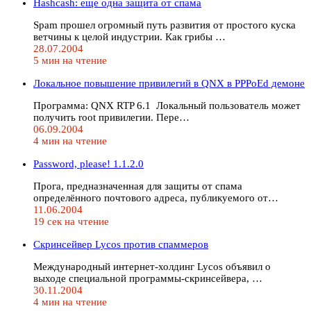
Hashcash: еще одна защита от спама
Spam прошел огромный путь развития от простого куска
ветчины к целой индустрии. Как грибы …
28.07.2004
5 мин на чтение
Локальное повышение привилегий в QNX в PPPoEd демоне
Программа: QNX RTP 6.1 Локальный пользователь может
получить root привилегии. Пере…
06.09.2004
4 мин на чтение
Password, please! 1.1.2.0
Прога, предназначенная для защиты от спама
определённого почтового адреса, публикуемого от…
11.06.2004
19 сек на чтение
Скринсейвер Lycos против спаммеров
Международный интернет-холдинг Lycos объявил о
выходе специальной программы-скринсейвера, …
30.11.2004
4 мин на чтение