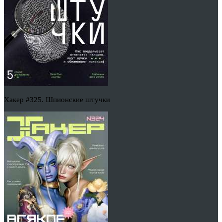
Хакер #325. Шпионские штучки