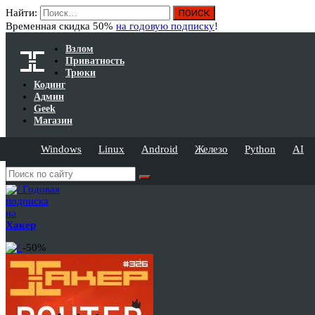
Найти:
Временная скидка 50%
на годовую подписку
!
Взлом
Приватность
Трюки
Кодинг
Админ
Geek
Магазин
Windows
Linux
Android
Железо
Python
AI
Годовая
подписка
на
Хакер
-50%