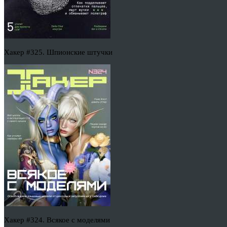
Хакер #325. Шпионские штучки
Хакер #324. Всякое с моделями