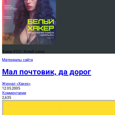
Хакер #322. Белый хакер
Материалы сайта
Мал почтовик, да дорог
Журнал «Хакер»
12.05.2005
Комментарии
2,635