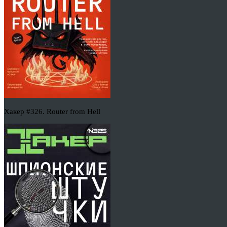
Хакер #326. Router from Hell