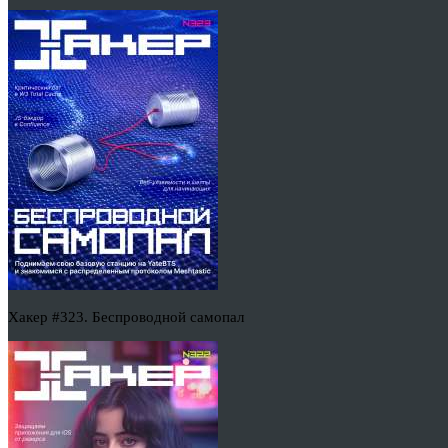
Хакер #323. Беспроводной самопал