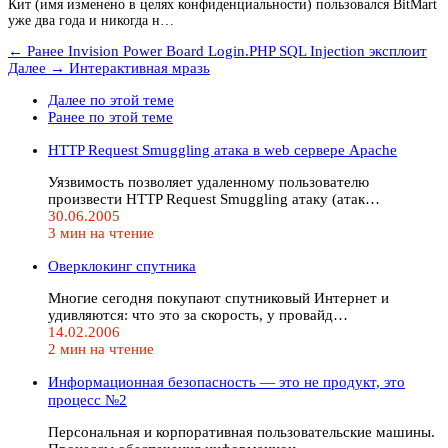
Кит (имя изменено в целях конфиденциальности) пользовался BitMart
уже два года и никогда н…
← Ранее
Invision Power Board Login.PHP SQL Injection эксплоит
Далее →
Интерактивная мразь
Далее по этой теме
Ранее по этой теме
HTTP Request Smuggling атака в web сервере Apache
Уязвимость позволяет удаленному пользователю
произвести HTTP Request Smuggling атаку (атак…
30.06.2005
3 мин на чтение
Оверклокинг спутника
Многие сегодня покупают спутниковый Интернет и
удивляются: что это за скорость, у провайд…
14.02.2006
2 мин на чтение
Информационная безопасность — это не продукт, это
процесс №2
Персональная и корпоративная пользовательские машины.