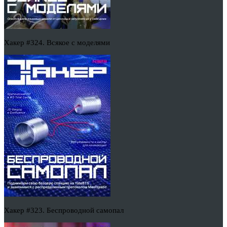
Хакер #324. Всякое с моделями
Хакер #323. Беспроводной самопал