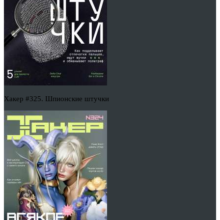
Хакер #325. Шпионские штучки