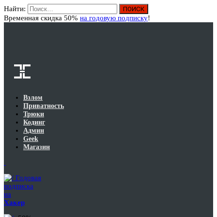
Найти:
Вход
Временная скидка 50%
на годовую подписку
!
Взлом
Приватность
Трюки
Кодинг
Админ
Geek
Магазин
Годовая
подписка
на
Хакер