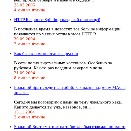
23.03.2005
4 мин на чтение
HTTP Response Splitting: разделяй и властвуй
В последнее время в новостях все больше информации
появляется по уязвимостям класса HTTP R…
30.09.2004
2 мин на чтение
Как был взломан dreamscape.com
В сети полно виртуальных хостингов. Особенно за
рубежом. Как-то раз поздним вечером мне за…
21.09.2004
8 мин на чтение
Большой Брат следит за тобой: как палят подмену MAC в
локалке
Сегодня мы поговорим с вами на тему локального хака.
Как это делается вы уже, наверное, зн…
15.11.2004
2 мин на чтение
Большой Брат смотрит на тебя: как был взломан tntbrat.ru