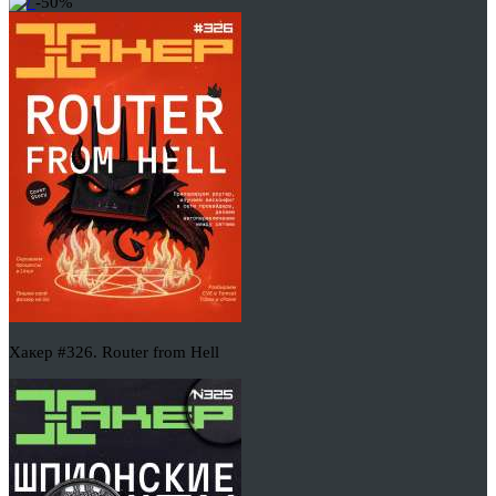
-50%
Хакер #326. Router from Hell