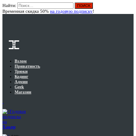
Найти:
Вход
Временная скидка 50%
на годовую подписку
!
Взлом
Приватность
Трюки
Кодинг
Админ
Geek
Магазин
Годовая
подписка
на
Хакер