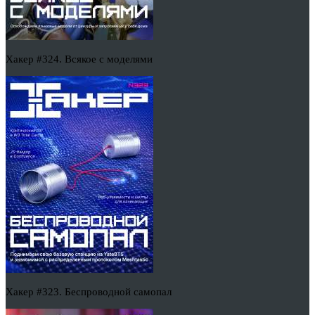
Хакер #324. Всякое с моделями
Хакер #323. Беспроводной самопал