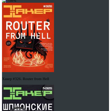
-50%
Хакер #326. Router from Hell