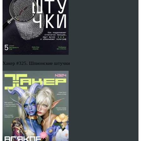
Хакер #325. Шпионские штучки