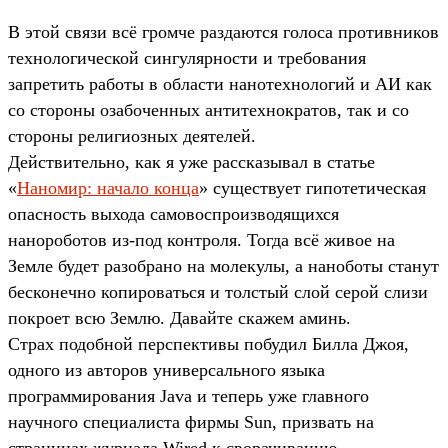
В этой связи всё громче раздаются голоса противников
технологической сингулярности и требования
запретить работы в области нанотехнологий и АИ как
со стороны озабоченных антитехнократов, так и со
стороны религиозных деятелей.
Действительно, как я уже рассказывал в статье
«
Наномир: начало конца
» существует гипотетическая
опасность выхода самовоспроизводящихся
нанороботов из-под контроля. Тогда всё живое на
Земле будет разобрано на молекулы, а наноботы станут
бесконечно копироваться и толстый слой серой слизи
покроет всю Землю. Давайте скажем аминь.
Страх подобной перспективы побудил Билла Джоя,
одного из авторов универсального языка
программирования Java и теперь уже главного
научного специалиста фирмы Sun, призвать на
страницах журнала Wired к сворачиванию