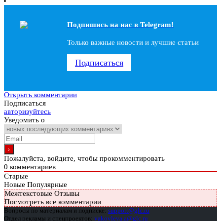
Подпишись на наc в Telegram!
Только важные новости и лучшие статьи
Подписаться
Открыть комментарии
Подписаться
авторизуйтесь
Уведомить о
Пожалуйста, войдите, чтобы прокомментировать
0
комментариев
Старые
Новые
Популярные
Межтекстовые Отзывы
Посмотреть все комментарии
Вопросы по материалам и подписке:
support@glc.ru
Отдел рекламы и спецпроектов:
yakovleva.a@glc.ru