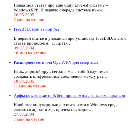
Новая моя статья про ещё одну Live-cd систему –
WindowsXPE. В первую очередь система нужн…
26.05.2005
2 мин на чтение
FreeBSD: мой выбор №2
В первой статье я упоминал про установку FreeBSD, в этой
статье продолжим: 1. Кратк…
09.07.2004
10 мин на чтение
Расширяем сети или OpenVPN для смертных
Итак, дорогой друг, сегодня мы с тобой научимся
создавать шифрованные соединения между раз…
18.04.2005
11 мин на чтение
Арфы нет, возьмите бубен: программы для взлома архивов
Наиболее популярными архиваторами в Windows среде
являются arj, rar и zip, причем последни…
27.07.2004
7 мин на чтение