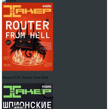
-50%
Хакер #326. Router from Hell