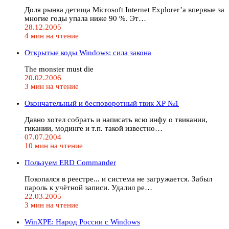
Доля рынка детища Microsoft Internet Explorer’а впервые за
многие годы упала ниже 90 %. Эт…
28.12.2005
4 мин на чтение
Открытые коды Windows: сила закона
The monster must die
20.02.2006
3 мин на чтение
Окончательный и бесповоротный твик ХР №1
Давно хотел собрать и написать всю инфу о твикании,
гикании, модинге и т.п. такой известно…
07.07.2004
10 мин на чтение
Пользуем ERD Commander
Покопался в реестре... и система не загружается. Забыл
пароль к учётной записи. Удалил ре…
22.03.2005
3 мин на чтение
WinXPE: Народ России с Windows