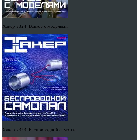
Хакер #324. Всякое с моделями
Хакер #323. Беспроводной самопал