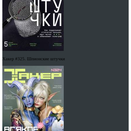
Хакер #325. Шпионские штучки