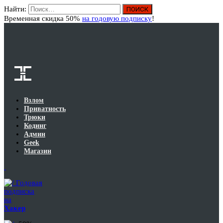
Найти:
Вход
Временная скидка 50%
на годовую подписку
!
Взлом
Приватность
Трюки
Кодинг
Админ
Geek
Магазин
Годовая
подписка
на
Хакер