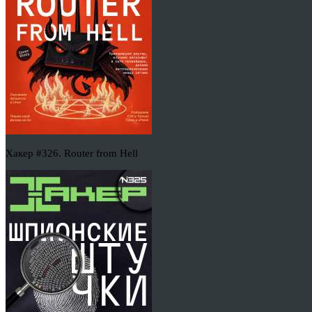
Хакер #326. Router from Hell