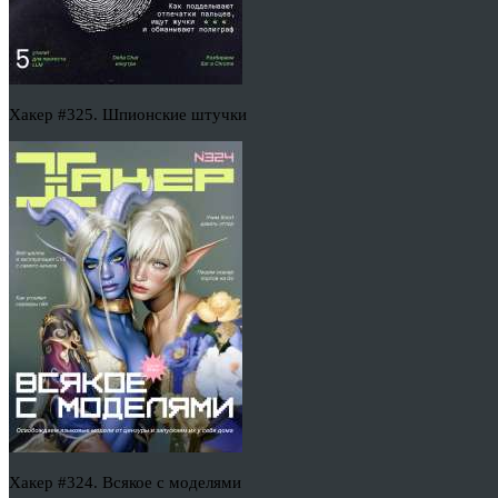
Хакер #325. Шпионские штучки
Хакер #324. Всякое с моделями