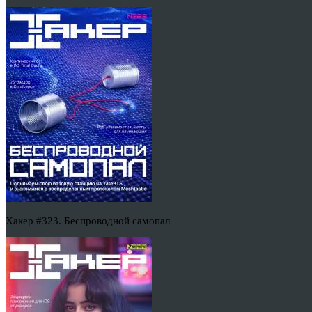
Хакер #323. Беспроводной самопал