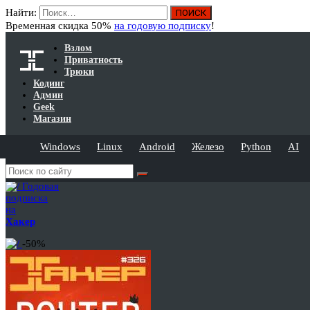
Найти:
Временная скидка 50%
на годовую подписку
!
Взлом
Приватность
Трюки
Кодинг
Админ
Geek
Магазин
Windows
Linux
Android
Железо
Python
AI
Годовая
подписка
на
Хакер
-50%