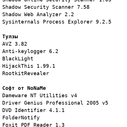
Shadow Security Scanner 7.58

Shadow Web Analyzer 2.2 

Sysinternals Process Explorer 9.2.5

Тулзы
AVZ 3.82

Anti-keylogger 6.2

BlackLight

HijackThis 1.99.1

RootkitRevealer

Софт от NoNaMe
Dameware NT Utilities v4

Driver Genius Professional 2005 v5

DVD Identifier 4.1.1

FolderNotify

Foxit PDF Reader 1.3
