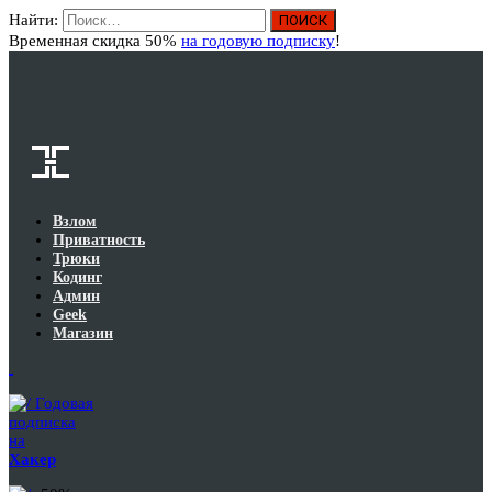
Найти:
Вход
Временная скидка 50%
на годовую подписку
!
Взлом
Приватность
Трюки
Кодинг
Админ
Geek
Магазин
Годовая
подписка
на
Хакер