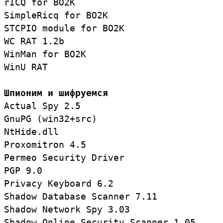
rICQ for BO2K

SimpleRicq for BO2K

STCPIO module for BO2K

WC RAT 1.2b

WinMan for BO2K

WinU RAT

Шпионим и шифруемся
Actual Spy 2.5

GnuPG (win32+src)

NtHide.dll

Proxomitron 4.5

Permeo Security Driver

PGP 9.0

Privacy Keyboard 6.2

Shadow Database Scanner 7.11 

Shadow Network Spy 3.03 

Shadow Online Security Scanner 1.05
