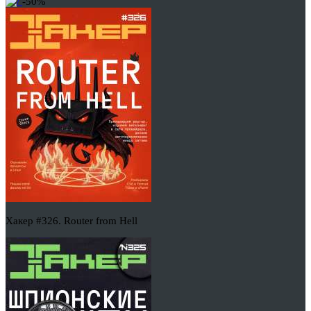
-50%
Хакер #326. Router from Hell