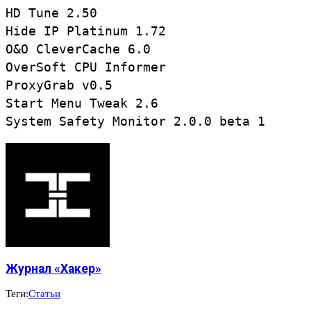
HD Tune 2.50

Hide IP Platinum 1.72

O&O CleverCache 6.0

OverSoft CPU Informer

ProxyGrab v0.5

Start Menu Tweak 2.6 

Журнал «Хакер»
Теги:
Статьи