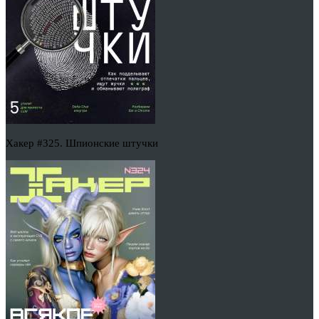
Хакер #325. Шпионские штучки