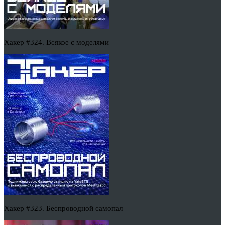
Хакер #324. Всякое с моделями
Хакер #323. Беспроводной самопал