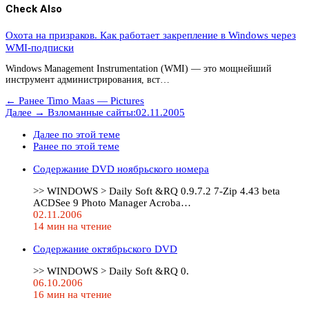
Check Also
Охота на призраков. Как работает закрепление в Windows через
WMI-подписки
Windows Management Instrumentation (WMI) — это мощнейший
инструмент администрирования, вст…
← Ранее
Timo Maas — Pictures
Далее →
Взломанные сайты:02.11.2005
Далее по этой теме
Ранее по этой теме
Содержание DVD ноябрьского номера
>> WINDOWS > Daily Soft &RQ 0.9.7.2 7-Zip 4.43 beta
ACDSee 9 Photo Manager Acroba…
02.11.2006
14 мин на чтение
Содержание октябрьского DVD
>> WINDOWS > Daily Soft &RQ 0.
06.10.2006
16 мин на чтение