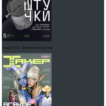
Хакер #325. Шпионские штучки