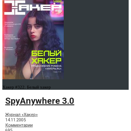
Хакер #322. Белый хакер
SpyAnywhere 3.0
Журнал «Хакер»
14.11.2005
Комментарии
695