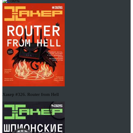
-50%
Хакер #326. Router from Hell