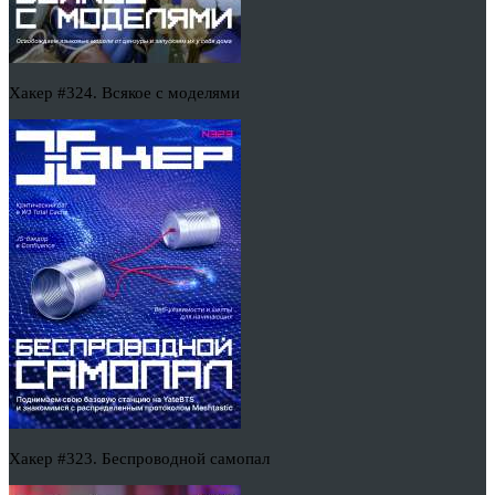
Хакер #324. Всякое с моделями
Хакер #323. Беспроводной самопал