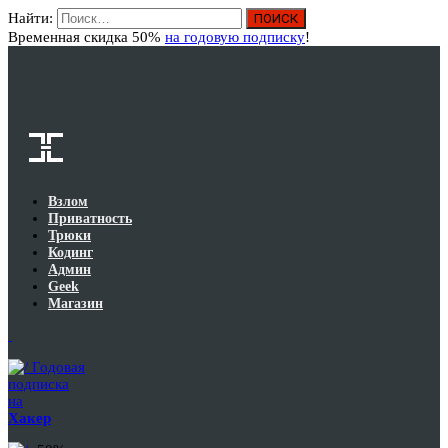
Найти:
Вход
Временная скидка 50%
на годовую подписку
!
Взлом
Приватность
Трюки
Кодинг
Админ
Geek
Магазин
Годовая
подписка
на
Хакер