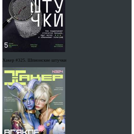
Хакер #325. Шпионские штучки