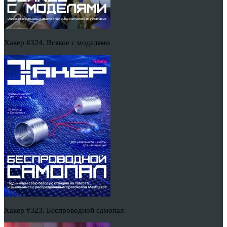
Хакер #324. Всякое с моделями
Хакер #323. Беспроводной самопал