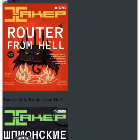
-50%
Хакер #326. Router from Hell