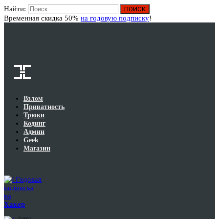
Найти:
Вход
Временная скидка 50%
на годовую подписку
!
Взлом
Приватность
Трюки
Кодинг
Админ
Geek
Магазин
Годовая
подписка
на
Хакер