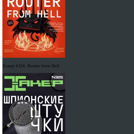
Хакер #326. Router from Hell