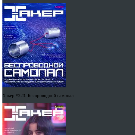
Хакер #323. Беспроводной самопал