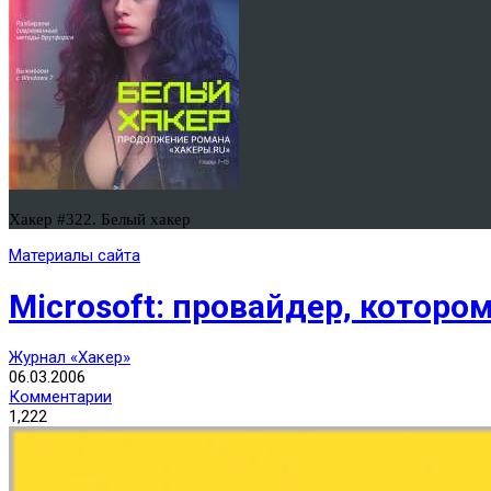
Хакер #322. Белый хакер
Материалы сайта
Microsoft: провайдер, которо
Журнал «Хакер»
06.03.2006
Комментарии
1,222