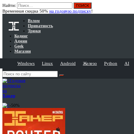
Найти:
Временная скидка 50%
на годовую подписку
!
Взлом
Приватность
Трюки
Кодинг
Админ
Geek
Магазин
Windows
Linux
Android
Железо
Python
AI
Годовая
подписка
на
Хакер
-50%